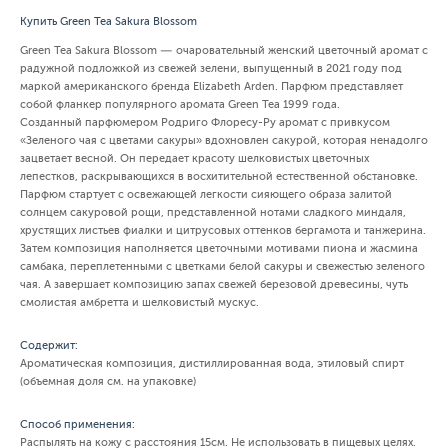
Купить Green Tea Sakura Blossom
Green Tea Sakura Blossom — очаровательный женский цветочный аромат с
радужной подложкой из свежей зелени, выпущенный в 2021 году под
маркой американского бренда Elizabeth Arden. Парфюм представляет
собой фланкер популярного аромата Green Tea 1999 года.
Созданный парфюмером Родриго Флоресу-Ру аромат с привкусом
«Зеленого чая с цветами сакуры» вдохновлен сакурой, которая ненадолго
зацветает весной. Он передает красоту шелковистых цветочных
лепестков, раскрывающихся в восхитительной естественной обстановке.
Парфюм стартует с освежающей легкости сияющего образа залитой
солнцем сакуровой рощи, представленной нотами сладкого миндаля,
хрустящих листьев фиалки и цитрусовых оттенков бергамота и танжерина.
Затем композиция наполняется цветочными мотивами пиона и жасмина
самбака, переплетенными с цветками белой сакуры и свежестью зеленого
чая. А завершает композицию запах свежей березовой древесины, чуть
смолистая амбретта и шелковистый мускус.
Содержит:
Ароматическая композиция, дистиллированная вода, этиловый спирт
(объемная доля см. на упаковке)
Способ применения:
Распылять на кожу с расстояния 15см. Не использовать в пищевых целях.