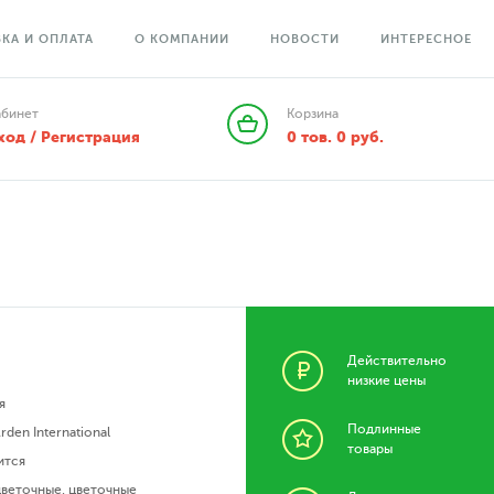
КА И ОПЛАТА
О КОМПАНИИ
НОВОСТИ
ИНТЕРЕСНОЕ
абинет
Корзина
ход / Регистрация
0
тов.
0
руб.
Действительно
низкие цены
я
Подлинные
Arden International
товары
ится
цветочные
,
цветочные