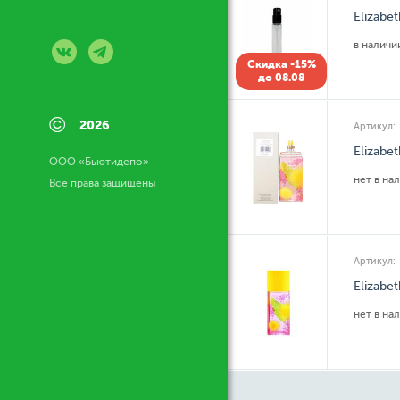
Elizabe
в налич
Скидка -15%
до 08.08
©
2026
Артикул:
Elizabe
ООО «Бьютидепо»
нет в на
Все права защищены
Артикул:
Elizabe
нет в на