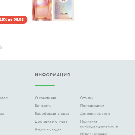
8.08
С
Cho
Wis
от
ИНФОРМАЦИЯ
волос
О компании
Отзывы
Контакты
Поставщикам
ры
Как оформить заказ
Договор оферты
Доставка и оплата
Политика
конфиденциальности
Акции и скидки
Использование