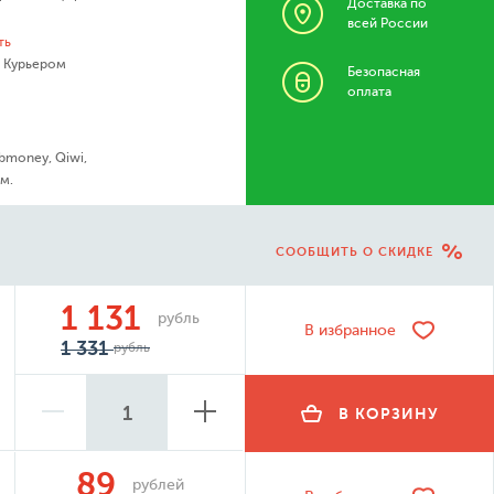
Доставка по
всей России
ть
- Курьером
Безопасная
оплата
bmoney, Qiwi,
м.
СООБЩИТЬ О СКИДКЕ
1 131
рубль
В избранное
1 331
рубль
В КОРЗИНУ
89
рублей