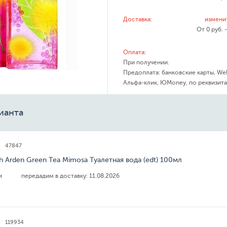
Доставка:
измени
От 0 руб. 
Оплата:
При получении.
Предоплата: банковские карты, We
Альфа-клик, ЮMoney, по реквизита
ианта
47847
th Arden Green Tea Mimosa Туалетная вода (edt) 100мл
ии
передадим в доставку:
11.08.2026
119934