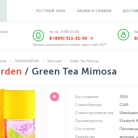
ЧЕСТНЫЙ ЗНАК
АКЦИИ И СКИДКИ
ДОСТАВ
ние:
пн-вс: 9:00-21:00
К
8 (800) 511-21-50
В
Заказы принимаются только через сайт 24/7
аров
ПАРФЮМЕРИЯ
Женская
Green Tea Mimosa
Arden
/ Green Tea Mimosa
Ж
Год создания:
2016
Страна бренда:
США
Страна производства:
Швейцари
Производитель:
Elizabeth 
Состояние:
Производ
Семейство:
зеленые
,