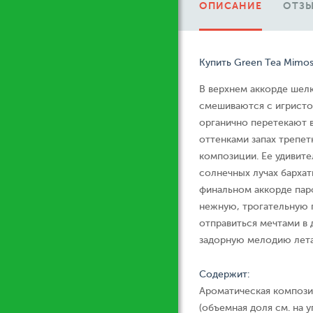
ОПИСАНИЕ
ОТЗЫ
Купить Green Tea Mimo
В верхнем аккорде шел
смешиваются с игристо
органично перетекают 
оттенками запах трепе
композиции. Ее удивите
солнечных лучах бархати
финальном аккорде пар
нежную, трогательную 
отправиться мечтами в 
задорную мелодию лета
Содержит:
Ароматическая компози
(объемная доля см. на у