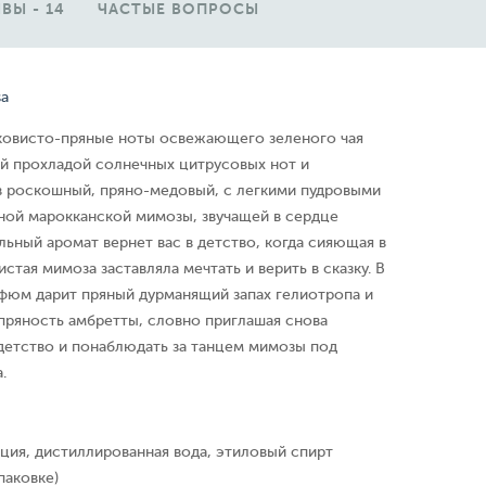
ВЫ - 14
ЧАСТЫЕ ВОПРОСЫ
sa
ковисто-пряные ноты освежающего зеленого чая
й прохладой солнечных цитрусовых нот и
в роскошный, пряно-медовый, с легкими пудровыми
тной марокканской мимозы, звучащей в сердце
льный аромат вернет вас в детство, когда сияющая в
стая мимоза заставляла мечтать и верить в сказку. В
фюм дарит пряный дурманящий запах гелиотропа и
пряность амбретты, словно приглашая снова
детство и понаблюдать за танцем мимозы под
.
ция, дистиллированная вода, этиловый спирт
паковке)