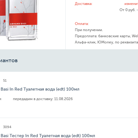
Доставка:
измени
От 0 руб. 
Оплата:
При получении.
Предоплата: банковские карты, We
Альфа-клик, ЮMoney, по реквизита
иантов
51
Basi In Red Туалетная вода (edt) 100мл
ии
передадим в доставку:
11.08.2026
3094
Basi Тестер In Red Туалетная вода (edt) 100мл