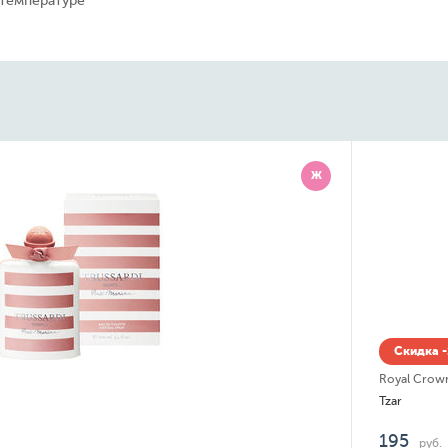
 температуре
Ж
Скидка -
Royal Crow
Tzar
195
руб.