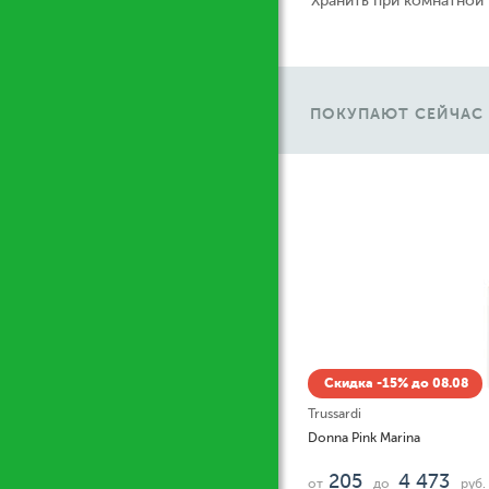
Хранить при комнатной
ПОКУПАЮТ СЕЙЧАС
Ж
Скидка -15% до 08.08
Trussardi
Donna Pink Marina
205
4 473
от
до
руб.