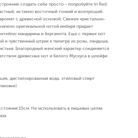
строение создать себе просто - попробуйте In Red.
астный, истинно восточный тонкий и волнующий.
аромат с древесной основой. Свежее кристально-
значено оригинальной нотой имбиря придает
октейлю мандарина и бергамота. Еще с первых нот
й и чувственный штрих к палитре из розы, ландыша,
истьев. Благородный женский характер соединяется
атством древесных нот и белого Мускуса в шлейфе.
ция, дистиллированная вода, этиловый спирт
паковке)
сстояния 15см. Не использовать в пищевых целях.
аза