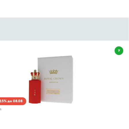
У
15% до 08.08
n