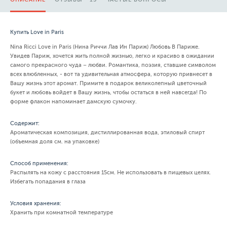
Купить Love in Paris
Nina Ricci Love in Paris (Нина Риччи Лав Ин Париж) Любовь В Париже.
Увидев Париж, хочется жить полной жизнью, легко и красиво в ожидании
самого прекрасного чуда – любви. Романтика, поэзия, ставшие символом
всех влюбленных, - вот та удивительная атмосфера, которую привнесет в
Вашу жизнь этот аромат. Примите в подарок великолепный цветочный
букет и любовь войдет в Вашу жизнь, чтобы остаться в ней навсегда! По
форме флакон напоминает дамскую сумочку.
Содержит:
Ароматическая композиция, дистиллированная вода, этиловый спирт
(объемная доля см. на упаковке)
Способ применения:
Распылять на кожу с расстояния 15см. Не использовать в пищевых целях.
Избегать попадания в глаза
Условия хранения:
Хранить при комнатной температуре