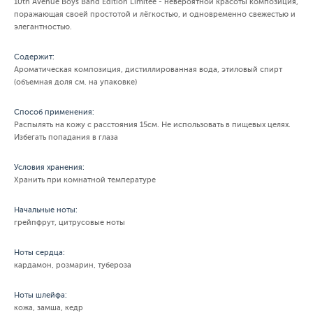
10th Avenue Boys Band Edition Limitee - невероятной красоты композиция,
поражающая своей простотой и лёгкостью, и одновременно свежестью и
элегантностью.
Содержит:
Ароматическая композиция, дистиллированная вода, этиловый спирт
(объемная доля см. на упаковке)
Способ применения:
Распылять на кожу с расстояния 15см. Не использовать в пищевых целях.
Избегать попадания в глаза
Условия хранения:
Хранить при комнатной температуре
Начальные ноты:
грейпфрут, цитрусовые ноты
Ноты сердца:
кардамон, розмарин, тубероза
Ноты шлейфа:
кожа, замша, кедр