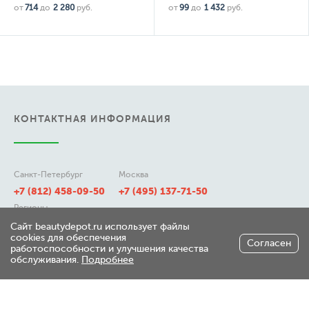
от
714
до
2 280
руб.
от
99
до
1 432
руб.
КОНТАКТНАЯ ИНФОРМАЦИЯ
Санкт-Петербург
Москва
+7 (812) 458-09-50
+7 (495) 137-71-50
Регионы
8 (800) 511-21-50
Сайт beautydepot.ru использует файлы
cookies для обеспечения
Согласен
работоспособности и улучшения качества
обслуживания.
Подробнее
197348, г. Санкт-Петербург,
ул. Генерала Хрулева д 7