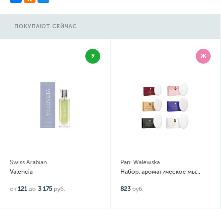
ПОКУПАЮТ СЕЙЧАС
У
Ж
Pani Walewska
Новая Заря
Набор: ароматическое мыло Classic, White, Gold, Noir, Ruby, Sweet Romance 6 шт по 100гр
Арбат
823
руб.
455
руб.