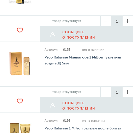
товар отсутствует
СООБЩИТЬ
О ПОСТУПЛЕНИИ
Артикул:
6125
нет в наличии
Paco Rabanne Миниатюра 1 Million Туалетная
вода (edt) 5мл
товар отсутствует
СООБЩИТЬ
О ПОСТУПЛЕНИИ
Артикул:
6126
нет в наличии
Paco Rabanne 1 Million Бальзам после бритья