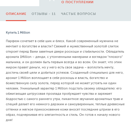
О ПОСТУПЛЕНИИ
ОПИСАНИЕ
ОТЗЫВЫ - 11
ЧАСТЫЕ ВОПРОСЫ
Купить 1 Million
Парфюм сочетает в себе шик и блеск. Какой современный мужчина не
мечтает о богатстве и власти? Свежий и мужественный золотой слиток
откроет перед Вами заветные двери роскоши и стабильности. Обладатель
аромата 1Million – денди, с утонченными манерами и взглядом “плохого”
мальчика, и он должен быть первым всегда и во всем. Он знает, что этим
миром правят деньги, но у него есть своя задача – воплотить мечту,
достичь своей цели и добиться успехов. Созданный специально для него,
аромат 1 Million воплощает в себе роскошь и власть, богатство и
божественную силу золота, перед которой не может устоять ни один
человек. Уникальный характер 1 Million подстать своему обладателю: его
обжигающая цитрусовая прохлада пробуждает чувства и заряжает
бодростью с самого раннего утра, пикантное звучание ароматных трав и
специй делает его немного дерзким и самоуверенным, теплые древесные
оттенки и мягкое прикосновение кожи вносят последние штрихи в его
образ, подчеркивая его элегантность и стиль. Он готов к началу нового
дня!