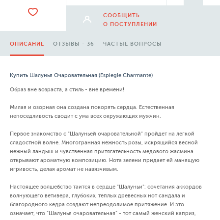
СООБЩИТЬ
О ПОСТУПЛЕНИИ
ОПИСАНИЕ
ОТЗЫВЫ - 36
ЧАСТЫЕ ВОПРОСЫ
Купить Шалунья Очаровательная (Espiegle Charmante)
Образ вне возраста, а стиль - вне времени!
Милая и озорная она создана покорять сердца. Естественная
непоседливость сводит с ума всех окружающих мужчин.
Первое знакомство с "Шалуньей очаровательной" пройдет на легкой
сладостной волне. Многогранная нежность розы, искрящийся весной
нежный ландыш и чувственная притягательность медового жасмина
открывают ароматную композицию. Нота зелени придает ей манящую
игривость, делая аромат не навязчивым.
Настоящее волшебство таится в сердце "Шалуньи": сочетания аккордов
волнующего ветивера, глубоких, теплых древесных нот сандала и
благородного кедра создают непреодолимое притяжение. И это
означает, что "Шалунья очаровательная" - тот самый женский каприз,