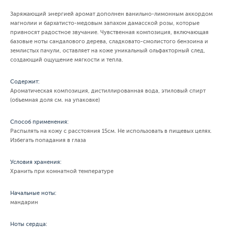
Заряжающий энергией аромат дополнен ванильно-лимонным аккордом
магнолии и бархатисто-медовым запахом дамасской розы, которые
привносят радостное звучание. Чувственная композиция, включающая
базовые ноты сандалового дерева, сладковато-смолистого бензоина и
землистых пачули, оставляет на коже уникальный ольфакторный след,
создающий ощущение мягкости и тепла.
Содержит:
Ароматическая композиция, дистиллированная вода, этиловый спирт
(объемная доля см. на упаковке)
Способ применения:
Распылять на кожу с расстояния 15см. Не использовать в пищевых целях.
Избегать попадания в глаза
Условия хранения:
Хранить при комнатной температуре
Начальные ноты:
мандарин
Ноты сердца: