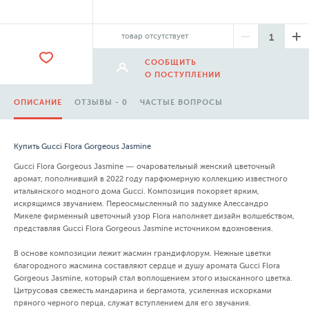
товар отсутствует
СООБЩИТЬ
О ПОСТУПЛЕНИИ
ОПИСАНИЕ
ОТЗЫВЫ - 0
ЧАСТЫЕ ВОПРОСЫ
Купить Gucci Flora Gorgeous Jasmine
Gucci Flora Gorgeous Jasmine — очаровательный женский цветочный
аромат, пополнивший в 2022 году парфюмерную коллекцию известного
итальянского модного дома Gucci. Композиция покоряет ярким,
искрящимся звучанием. Переосмысленный по задумке Алессандро
Микеле фирменный цветочный узор Flora наполняет дизайн волшебством,
представляя Gucci Flora Gorgeous Jasmine источником вдохновения.
В основе композиции лежит жасмин грандифлорум. Нежные цветки
благородного жасмина составляют сердце и душу аромата Gucci Flora
Gorgeous Jasmine, который стал воплощением этого изысканного цветка.
Цитрусовая свежесть мандарина и бергамота, усиленная искорками
пряного черного перца, служат вступлением для его звучания.