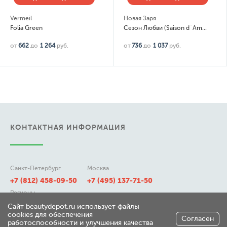
Vermeil
Новая Заря
Folia Green
Сезон Любви (Saison d`Amour) New
от
662
до
1 264
руб.
от
736
до
1 037
руб.
КОНТАКТНАЯ ИНФОРМАЦИЯ
Санкт-Петербург
Москва
+7 (812) 458-09-50
+7 (495) 137-71-50
Регионы
8 (800) 511-21-50
Сайт beautydepot.ru использует файлы
cookies для обеспечения
Согласен
работоспособности и улучшения качества