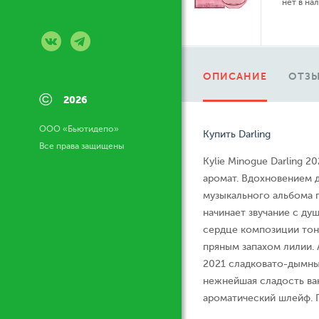
нет в на
ОПИСАНИЕ
ОТЗЫ
©
2026
ООО «Бьютидепо»
Купить Darling
Все права защищены
Kylie Minogue Darling 
аромат. Вдохновением 
музыкального альбома п
начинает звучание с ду
сердце композиции тон
пряным запахом лилии. 
2021 сладковато-дымный
нежнейшая сладость ва
ароматический шлейф. П