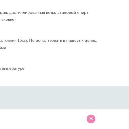
ция, дистиллированная вода, этиловый спирт
паковке)
сстояния 15см. Не использовать в пищевых целях.
аза
 температуре
Ж