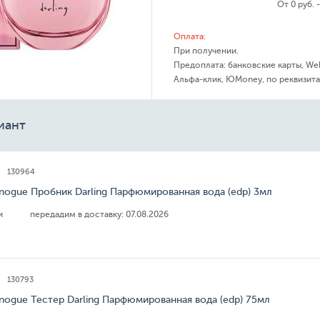
От 0 руб. 
Оплата:
При получении.
Предоплата: банковские карты, We
Альфа-клик, ЮMoney, по реквизита
иант
130964
inogue Пробник Darling Парфюмированная вода (edp) 3мл
ии
передадим в доставку:
07.08.2026
130793
inogue Тестер Darling Парфюмированная вода (edp) 75мл