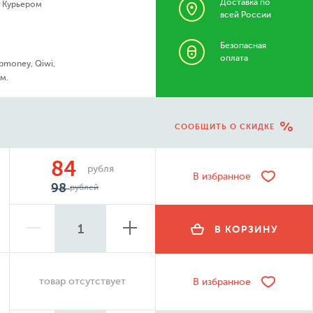
Доставка по
- Курьером
всей России
Безопасная
оплата
bmoney, Qiwi,
м.
СООБЩИТЬ О СКИДКЕ
84
рубля
В избранное
98
рублей
В КОРЗИНУ
товар отсутствует
В избранное