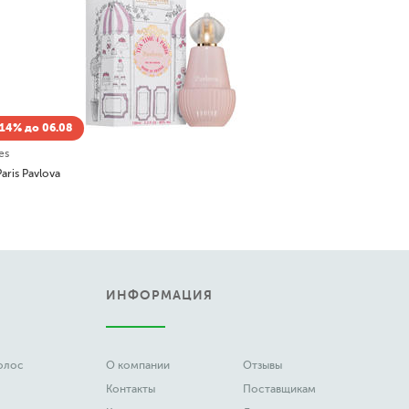
Скидка
Hugo Bos
Boss The 
8 341
ИНФОРМАЦИЯ
волос
О компании
Отзывы
Контакты
Поставщикам