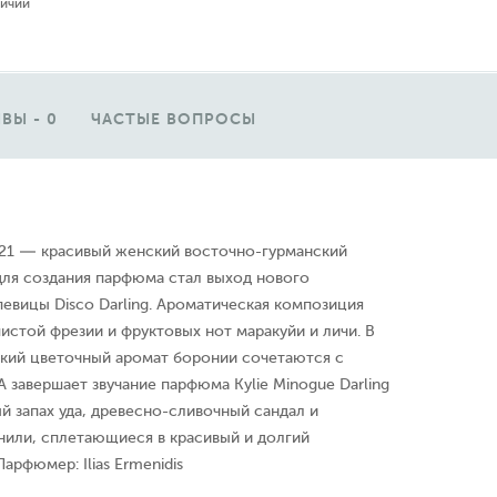
личии
ВЫ - 0
ЧАСТЫЕ ВОПРОСЫ
2021 — красивый женский восточно-гурманский
для создания парфюма стал выход нового
евицы Disco Darling. Ароматическая композиция
шистой фрезии и фруктовых нот маракуйи и личи. В
кий цветочный аромат боронии сочетаются с
А завершает звучание парфюма Kylie Minogue Darling
 запах уда, древесно-сливочный сандал и
нили, сплетающиеся в красивый и долгий
арфюмер: Ilias Ermenidis