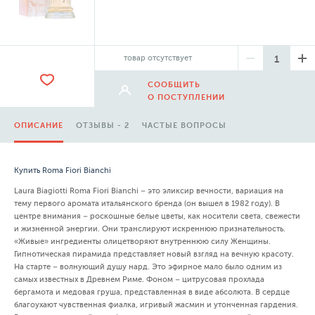
товар отсутствует
СООБЩИТЬ
О ПОСТУПЛЕНИИ
ОПИСАНИЕ
ОТЗЫВЫ - 2
ЧАСТЫЕ ВОПРОСЫ
Купить Roma Fiori Bianchi
Laura Biagiotti Roma Fiori Bianchi – это эликсир вечности, вариация на
тему первого аромата итальянского бренда (он вышел в 1982 году). В
центре внимания – роскошные белые цветы, как носители света, свежести
и жизненной энергии. Они транслируют искреннюю признательность.
«Живые» ингредиенты олицетворяют внутреннюю силу Женщины.
Гипнотическая пирамида представляет новый взгляд на вечную красоту.
На старте – волнующий душу нард. Это эфирное мало было одним из
самых известных в Древнем Риме. Фоном – цитрусовая прохлада
бергамота и медовая груша, представленная в виде абсолюта. В сердце
благоухают чувственная фиалка, игривый жасмин и утонченная гардения.