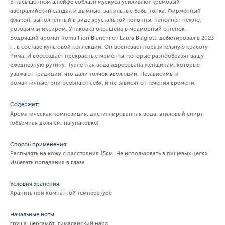
В насыщенном шлейфе соблазн мускуса усиливают кремовый
австралийский сандал и дымные, ванильные бобы тонка. Фирменный
флакон, выполненный в виде хрустальной колонны, наполнен нежно-
розовым эликсиром. Упаковка окрашена в мраморный оттенок.
Бодрящий аромат Roma Fiori Bianchi от Laura Biagiotti дебютировал в 2023
г., в составе культовой коллекции. Он воспевает поразительную красоту
Рима. И воссоздает прекрасные моменты, которые разнообразят вашу
ежедневную рутину. Туалетная вода адресована женщинам, которые
уважают традиции, что дали толчок эволюции. Независимы и
романтичные, они осознают себя, и не зависят от течения времени.
Содержит:
Ароматическая композиция, дистиллированная вода, этиловый спирт
(объемная доля см. на упаковке)
Способ применения:
Распылять на кожу с расстояния 15см. Не использовать в пищевых целях.
Избегать попадания в глаза
Условия хранения:
Хранить при комнатной температуре
Начальные ноты:
груша, бергамот, гималайский нард