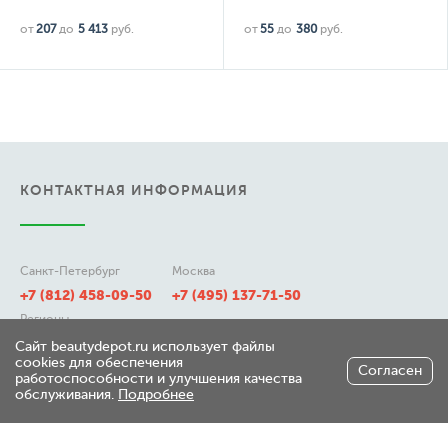
от
207
до
5 413
руб.
от
55
до
380
руб.
КОНТАКТНАЯ ИНФОРМАЦИЯ
Санкт-Петербург
Москва
+7 (812) 458-09-50
+7 (495) 137-71-50
Регионы
8 (800) 511-21-50
Сайт beautydepot.ru использует файлы
cookies для обеспечения
Согласен
работоспособности и улучшения качества
обслуживания.
Подробнее
197348, г. Санкт-Петербург,
ул. Генерала Хрулева д 7