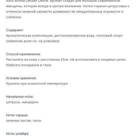
Altro Aroma Dessert Desire. Аромат создан для молодой современной
женщины, которая всегда в центре внимания. Нотки горьких цитрусовых с
оттенком зеленой свежести добавляют её обладательница игривости и
соблазна.
Содержит:
Ароматическая композиция, дистиллированная вода, этиловый спирт
(объемная доля см. на упаковке)
Способ применения:
Распылять на кожу с расстояния 15см. Не использовать в пищевых целях.
Избегать попадания в глаза
Условия хранения:
Хранить при комнатной температуре
Начальные ноты:
цитрусы, мандарин
Ноты сердца:
зеленые листья, пион
Ноты шлейфа: