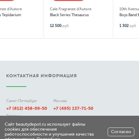
Cale Fragranze d'Autore
10th Avenue
Black Series Thesaurus
Boys Band Edition Extreme
12 500
руб.
1 302
руб.
КОНТАКТНАЯ ИНФОРМАЦИЯ
Санкт-Петербург
Москва
+7 (812) 458-09-50
+7 (495) 137-71-50
Регионы
8 (800) 511-21-50
Сайт beautydepot.ru использует файлы
cookies для обеспечения
Согласен
работоспособности и улучшения качества