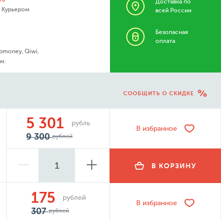
Доставка по
- Курьером
всей России
Безопасная
оплата
bmoney, Qiwi,
м.
СООБЩИТЬ О СКИДКЕ
5 301
рубль
В избранное
9 300
рублей
В КОРЗИНУ
175
рублей
В избранное
307
рублей