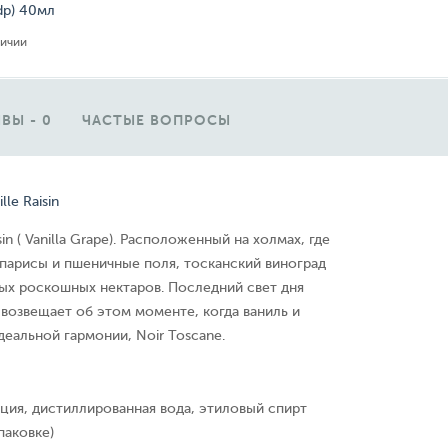
dp) 40мл
личии
ВЫ - 0
ЧАСТЫЕ ВОПРОСЫ
lle Raisin
isin ( Vanilla Grape). Расположенный на холмах, где
парисы и пшеничные поля, тосканский виноград
мых роскошных нектаров. Последний свет дня
 возвещает об этом моменте, когда ваниль и
деальной гармонии, Noir Toscane.
ция, дистиллированная вода, этиловый спирт
паковке)