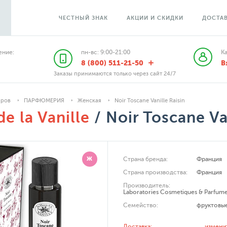
ЧЕСТНЫЙ ЗНАК
АКЦИИ И СКИДКИ
ДОСТАВ
ние:
пн-вс: 9:00-21:00
К
8 (800) 511-21-50
В
Заказы принимаются только через сайт 24/7
аров
ПАРФЮМЕРИЯ
Женская
Noir Toscane Vanille Raisin
e la Vanille
/ Noir Toscane Va
Ж
Страна бренда:
Франция
Страна производства:
Франция
Производитель:
Laboratories Cosmetiques & Parfume
Семейство:
фруктовы
Доставка:
измени