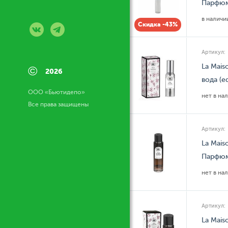
Парфюм
в налич
Скидка -43%
Артикул:
La Mais
©
2026
вода (e
ООО «Бьютидепо»
нет в на
Все права защищены
Артикул:
La Maiso
Парфюм
нет в на
Артикул:
La Mais