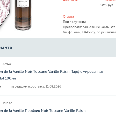
От 0 руб. 
Оплата:
При получении.
Предоплата: банковские карты, We
Альфа-клик, ЮMoney, по реквизита
ианта
80942
on de la Vanille Noir Toscane Vanille Raisin Парфюмированная
dp) 100мл
ии
передадим в доставку:
11.08.2026
131080
on de la Vanille Пробник Noir Toscane Vanille Raisin