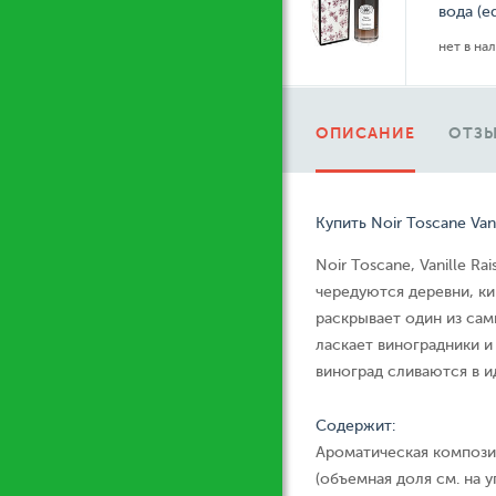
вода (e
нет в на
ОПИСАНИЕ
ОТЗЫ
Купить Noir Toscane Vani
Noir Toscane, Vanille Ra
чередуются деревни, ки
раскрывает один из са
ласкает виноградники и
виноград сливаются в и
Содержит:
Ароматическая компози
(объемная доля см. на у