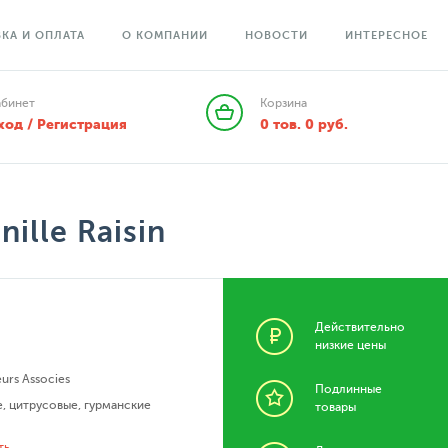
КА И ОПЛАТА
О КОМПАНИИ
НОВОСТИ
ИНТЕРЕСНОЕ
абинет
Корзина
ход / Регистрация
0
тов.
0
руб.
nille Raisin
Действительно
низкие цены
urs Associes
Подлинные
е
,
цитрусовые
,
гурманские
товары
ть