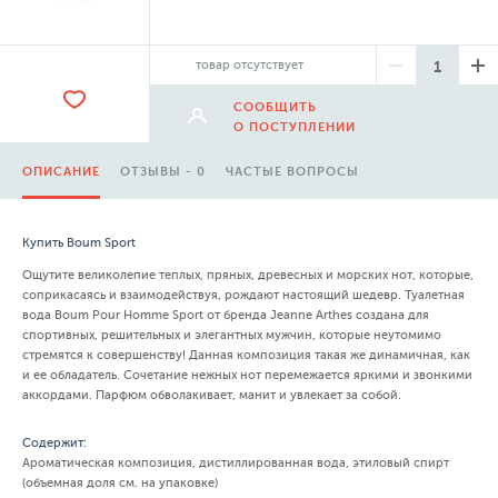
товар отсутствует
СООБЩИТЬ
О ПОСТУПЛЕНИИ
ОПИСАНИЕ
ОТЗЫВЫ - 0
ЧАСТЫЕ ВОПРОСЫ
Купить Boum Sport
Ощутите великолепие теплых, пряных, древесных и морских нот, которые,
соприкасаясь и взаимодействуя, рождают настоящий шедевр. Туалетная
вода Boum Pour Homme Sport от бренда Jeanne Arthes создана для
спортивных, решительных и элегантных мужчин, которые неутомимо
стремятся к совершенству! Данная композиция такая же динамичная, как
и ее обладатель. Сочетание нежных нот перемежается яркими и звонкими
аккордами. Парфюм обволакивает, манит и увлекает за собой.
Содержит:
Ароматическая композиция, дистиллированная вода, этиловый спирт
(объемная доля см. на упаковке)