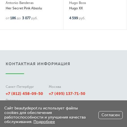
Antonio Banderas
Hugo Boss
Her Secret Pink Absolu
Hugo XX
от
186
до
3 077
руб.
4 599
руб.
КОНТАКТНАЯ ИНФОРМАЦИЯ
Санкт-Петербург
Москва
+7 (812) 458-09-50
+7 (495) 137-71-50
Регионы
8 (800) 511-21-50
Сайт beautydepot.ru использует файлы
cookies для обеспечения
Согласен
работоспособности и улучшения качества
обслуживания.
Подробнее
197348, г. Санкт-Петербург,