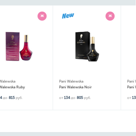
Ж
Ж
Pani Walewska
Pani Walewska
Pani Walewska Noir
Pani Walewska White
от
134
до
805
руб.
от
134
до
765
руб.