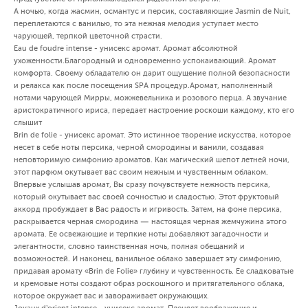
А ночью, когда жасмин, османтус и персик, составляющие Jasmin de Nuit,
переплетаются с ванилью, то эта нежная мелодия уступает место
чарующей, терпкой цветочной страсти.
Еau de foudre intense - унисекс аромат. Аромат абсолютной
ухоженности.Благородный и одновременно успокаивающий. Аромат
комфорта. Своему обладателю он дарит ощущение полной безопасности
и релакса как после посещения SPA процедур.Аромат, наполненный
нотами чарующей Мирры, можжевельника и розового перца. А звучание
аристократичного ириса, передает настроение роскоши каждому, кто его
слышит
Brin de folie - унисекс аромат. Это истинное творение искусства, которое
несет в себе ноты персика, черной смородины и ванили, создавая
неповторимую симфонию ароматов. Как магический шепот летней ночи,
этот парфюм окутывает вас своим нежным и чувственным облаком.
Впервые услышав аромат, Вы сразу почувствуете нежность персика,
который окутывает вас своей сочностью и сладостью. Этот фруктовый
аккорд пробуждает в Вас радость и игривость. Затем, на фоне персика,
раскрывается черная смородина — настоящая черная жемчужина этого
аромата. Ее освежающие и терпкие ноты добавляют загадочности и
элегантности, словно таинственная ночь, полная обещаний и
возможностей. И наконец, ванильное облако завершает эту симфонию,
придавая аромату «Brin de Folie» глубину и чувственность. Ее сладковатые
и кремовые ноты создают образ роскошного и притягательного облака,
которое окружает вас и завораживает окружающих.