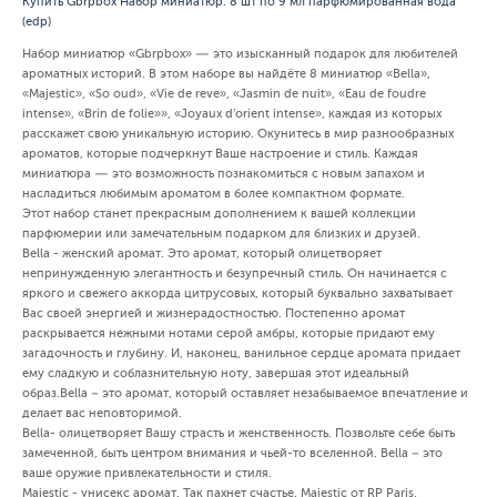
Купить Gbrpbox Набор миниатюр: 8 шт по 9 мл парфюмированная вода
(edp)
Набор миниатюр «Gbrpbox» — это изысканный подарок для любителей
ароматных историй. В этом наборе вы найдёте 8 миниатюр «Bella»,
«Majestic», «So oud», «Vie de reve», «Jasmin de nuit», «Еau de foudre
intense», «Brin de folie»», «Joyaux d’orient intense», каждая из которых
расскажет свою уникальную историю. Окунитесь в мир разнообразных
ароматов, которые подчеркнут Ваше настроение и стиль. Каждая
миниатюра — это возможность познакомиться с новым запахом и
насладиться любимым ароматом в более компактном формате.
Этот набор станет прекрасным дополнением к вашей коллекции
парфюмерии или замечательным подарком для близких и друзей.
Bella - женский аромат. Это аромат, который олицетворяет
непринужденную элегантность и безупречный стиль. Он начинается с
яркого и свежего аккорда цитрусовых, который буквально захватывает
Вас своей энергией и жизнерадостностью. Постепенно аромат
раскрывается нежными нотами серой амбры, которые придают ему
загадочность и глубину. И, наконец, ванильное сердце аромата придает
ему сладкую и соблазнительную ноту, завершая этот идеальный
образ.Bella – это аромат, который оставляет незабываемое впечатление и
делает вас неповторимой.
Bella- олицетворяет Вашу страсть и женственность. Позвольте себе быть
замеченной, быть центром внимания и чьей-то вселенной. Bella – это
ваше оружие привлекательности и стиля.
Majestic - унисекс аромат. Так пахнет счастье. Majestic от RP Paris,