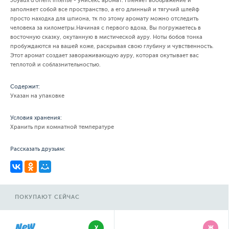
Joyaux d’orient intense - унисекс аромат. Пленяет воображение и
заполняет собой все пространство, а его длинный и тягучий шлейф
просто находка для шпиона, тк по этому аромату можно отследить
человека за километры.Начиная с первого вдоха, Вы погружаетесь в
восточную сказку, окутанную в мистической ауру. Ноты бобов тонка
пробуждаются на вашей коже, раскрывая свою глубину и чувственность.
Этот аромат создает завораживающую ауру, которая окутывает вас
теплотой и соблазнительностью.
Содержит:
Указан на упаковке
Условия хранения:
Хранить при комнатной температуре
Рассказать друзьям:
ПОКУПАЮТ СЕЙЧАС
У
Ж