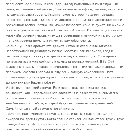
переносит Вас в Канны, в легендарный одноименный пятизвездочный
отель, напоминающий дворец. Элегантность, комфорт, эмоции, люкс, все
на самом высшем уровне. Именно такое настроение хотел передать
автор, когда создавал Majestic. Атмосфера от аромата очаровывает своей
роскошной беспечностью. Где можно позволить себе не думать ни о чем, а
просто вкушать моменты своей счастливой жизни. В композиции: спелая
маракуйя, сочный персик и груша в сочетании с малиной и гелиотропом
– с таким сочетанием, комплименты вам обеспечены.
So oud - унисекс аромат. это аромат, который словно пленит своей
неповторимой индивидуальностью. Богатые ноты карамели, ягод и
персика создают нежную и притягательную композицию. Этот аромат
погружает вас в мир соблазна и самых запретных желаний. В So Oud
сладкая карамель прекрасно сочетается с сочными ягодами и ароматным
персиком, создавая запоминающуюся и томную композицию. Этот
аромат подходит как для мужчин, так и для женщин, и станет прекрасным
дополнением к Вашему образу.
Vie de reve - женский аромат. Если элегантная женщина решила
соблазнить, она непременно это сделает. Она сделает это очень мягко,
ненавязчиво, по-женски и обязательно оставит послевкусие из
незабываемого шлейфа, который будет напоминать о встрече с ней.
Самый популярный аромат с нотой пиона.
Jasmin de nuit - унисекс аромат. Знаете ли Вы, как пахнет жасмин в
сумеречное время суток? Когда солнце садится, он пахнет все ярче и ярче
с каждой минутой. Его аромат распространяется словно хорошее
предчувствие от приближающейся радостной встречи.