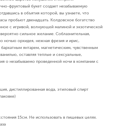
чно-фруктовый букет создает незабываемую
тдавшись в объятия которой, вы узнаете, что
 часы пробьют двенадцать. Колдовское богатство
нное с игривой, волнующей малиной и экзотической
вероятно сильное желание. Соблазнительная,
о ночью орхидея, нежная фрезия и ирис,
 бархатным янтарем, магнетическим, чувственным
ванилью, оставляя теплые и сексуальные,
ия о незабываемо проведенной ночи в компании с
ция, дистиллированная вода, этиловый спирт
паковке)
сстояния 15см. Не использовать в пищевых целях.
аза