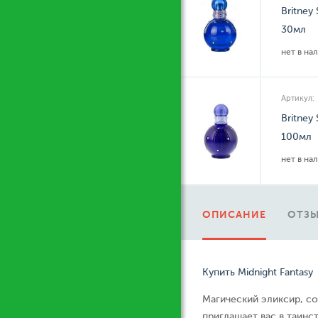
Britney
30мл
нет в на
Артикул:
Britney
100мл
нет в на
ОПИСАНИЕ
ОТЗЫ
Купить Midnight Fantasy
Магический эликсир, со
приглашает вас в таинс