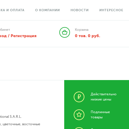
КА И ОПЛАТА
О КОМПАНИИ
НОВОСТИ
ИНТЕРЕСНОЕ
абинет
Корзина
ход / Регистрация
0
тов.
0
руб.
Действительно
низкие цены
Подлинные
ional S.A.R.L.
товары
е
,
цветочные
,
восточные