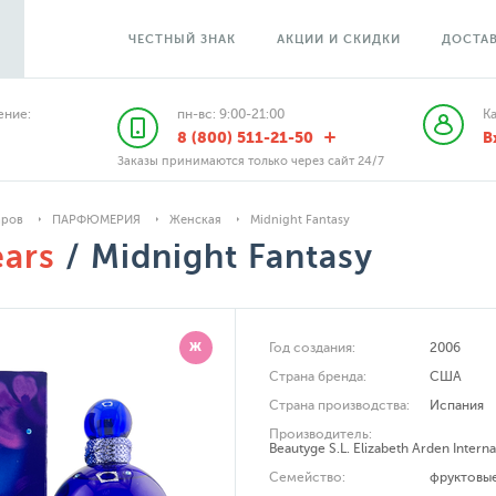
ЧЕСТНЫЙ ЗНАК
АКЦИИ И СКИДКИ
ДОСТАВ
ние:
пн-вс: 9:00-21:00
К
8 (800) 511-21-50
В
Заказы принимаются только через сайт 24/7
аров
ПАРФЮМЕРИЯ
Женская
Midnight Fantasy
ears
/ Midnight Fantasy
Ж
Год создания:
2006
Страна бренда:
США
Страна производства:
Испания
Производитель:
Beautyge S.L. Elizabeth Arden Internat
Семейство:
фруктовы