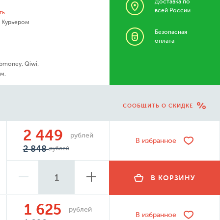
Доставка по
всей России
ть
- Курьером
Безопасная
оплата
bmoney, Qiwi,
м.
СООБЩИТЬ О СКИДКЕ
2 449
рублей
В избранное
2 848
рублей
В КОРЗИНУ
1 625
рублей
В избранное