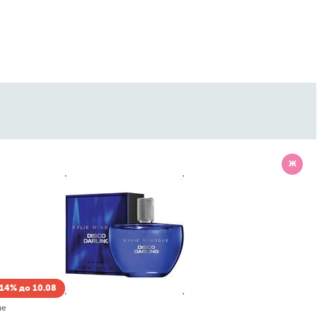
Ж
-14% до 10.08
ars