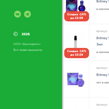
Britney
в налич
Скидка -14%
до 10.08
Артикул:
©
2026
Britney
ООО «Бьютидепо»
3мл
Все права защищены
Скидка -14%
в налич
до 10.08
Артикул:
Britney
нет в на
Артикул: