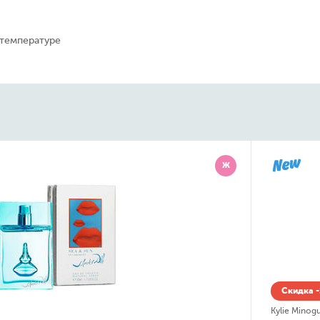
 температуре
Ж
Скидка 
Britney Spe