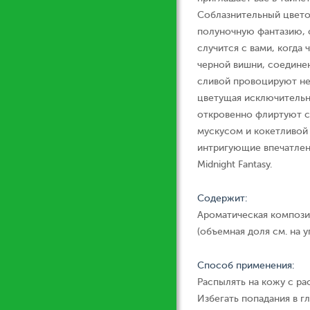
Соблазнительный цвето
полуночную фантазию, о
случится с вами, когда
черной вишни, соедине
сливой провоцируют не
цветущая исключительн
откровенно флиртуют с
мускусом и кокетливой 
интригующие впечатлен
Midnight Fantasy.
Содержит:
Ароматическая компози
(объемная доля см. на у
Способ применения:
Распылять на кожу с ра
Избегать попадания в гл