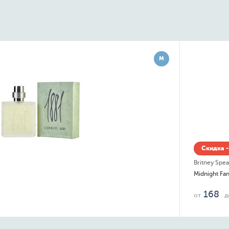
М
Скидка -15% до 08.08
Britney Spears
Midnight Fantasy
168
2 848
от
до
руб.