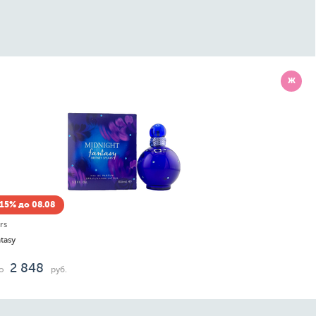
Ж
Скидка -15% до 08.08
Trussardi
My Land
207
4 914
от
до
руб.