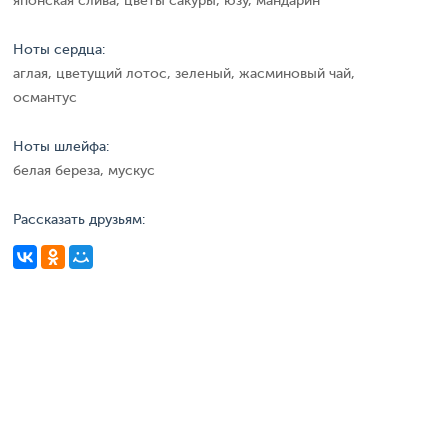
японская слива, цветы сакуры, юзу, мандарин
Ноты сердца:
аглая, цветущий лотос, зеленый, жасминовый чай,
османтус
Ноты шлейфа:
белая береза, мускус
Рассказать друзьям: