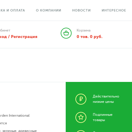
КА И ОПЛАТА
О КОМПАНИИ
НОВОСТИ
ИНТЕРЕСНОЕ
абинет
Корзина
ход / Регистрация
0
тов.
0
руб.
Действительно
низкие цены
Подлинные
Arden International
товары
ится
е
,
зеленые
,
древесные