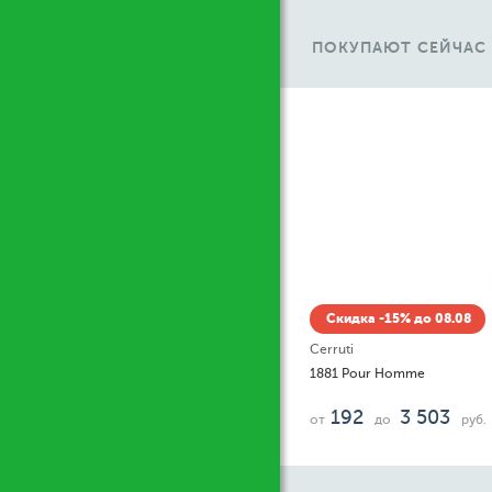
ПОКУПАЮТ СЕЙЧАС
идка -15% до 08.08
ti
 Pour Homme
92
3 503
до
руб.