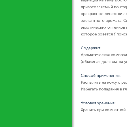
вариация на тему Восток
приготовляемый по ста
прекрасные лепестки л
элегантного аромата. 
экзотических оттенков 
которое зовется Японск
Содержит:
Ароматическая компози
(объемная доля см. на у
Способ применения:
Распылять на кожу с ра
Избегать попадания в гл
Условия хранения:
Хранить при комнатной