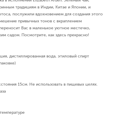
а в исполнении Elizabeth Arden. Зеленый чай,
ринным традициям в Индии, Китае и Японии, и
отоса, послужили вдохновением для создания этого
Смешение привычных тонов с вкраплением
переносит Вас в маленькое уютное местечко,
им садом. Посмотрите, как здесь прекрасно!
ция, дистиллированная вода, этиловый спирт
паковке)
сстояния 15см. Не использовать в пищевых целях.
аза
 температуре