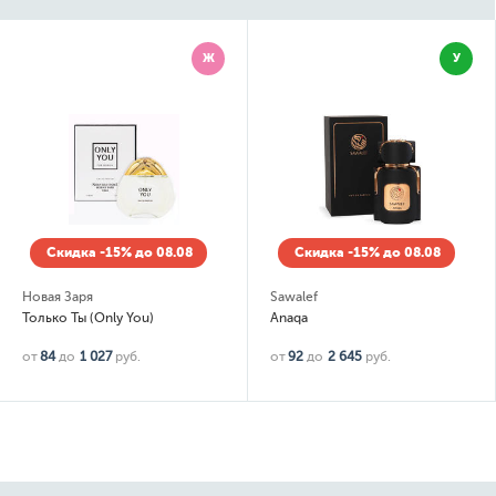
Ж
У
Скидка -15% до 08.08
Скидка -15% до 08.08
Новая Заря
Sawalef
Только Ты (Only You)
Anaqa
от
84
до
1 027
руб.
от
92
до
2 645
руб.