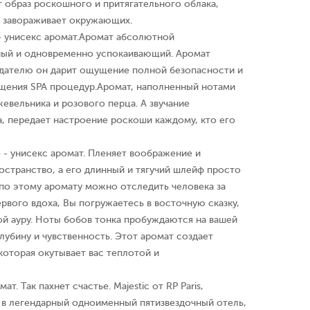
 образ роскошного и притягательного облака,
и завораживает окружающих.
e - унисекс аромат.Аромат абсолютной
ный и одновременно успокаивающий. Аромат
дателю он дарит ощущение полной безопасности и
ещения SPA процедур.Аромат, наполненный нотами
вельника и розового перца. А звучание
, передает настроение роскоши каждому, кто его
nse - унисекс аромат. Пленяет воображение и
остранство, а его длинный и тягучий шлейф просто
 по этому аромату можно отследить человека за
рвого вдоха, Вы погружаетесь в восточную сказку,
ой ауру. Ноты бобов тонка пробуждаются на вашей
лубину и чувственность. Этот аромат создает
которая окутывает вас теплотой и
мат. Так пахнет счастье. Majestic от RP Paris,
, в легендарный одноименный пятизвездочный отель,