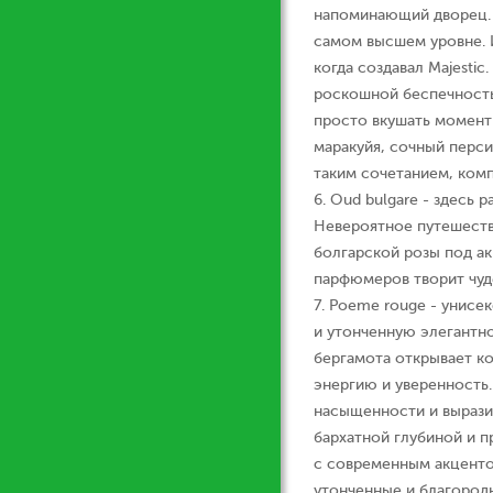
напоминающий дворец. 
самом высшем уровне. 
когда создавал Majesti
роскошной беспечностью
просто вкушать момент
маракуйя, сочный перси
таким сочетанием, ком
6. Oud bulgare - здесь
Невероятное путешеств
болгарской розы под ак
парфюмеров творит чуд
7. Poeme rouge - унисе
и утонченную элегантн
бергамота открывает к
энергию и уверенность
насыщенности и вырази
бархатной глубиной и 
с современным акценто
утонченные и благород