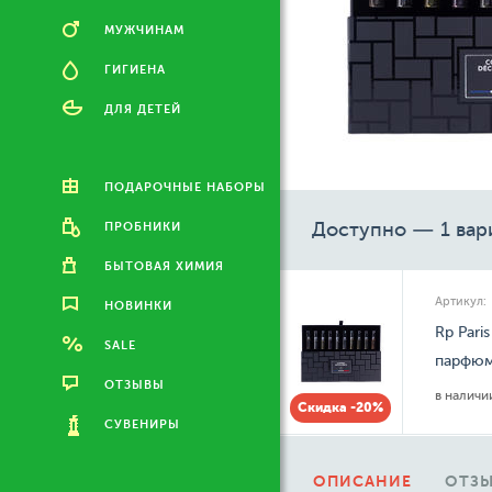
МУЖЧИНАМ
ГИГИЕНА
ДЛЯ ДЕТЕЙ
ПОДАРОЧНЫЕ НАБОРЫ
Доступно — 1 вар
ПРОБНИКИ
БЫТОВАЯ ХИМИЯ
Артикул:
НОВИНКИ
Rp Pari
SALE
парфюм
ОТЗЫВЫ
в налич
Скидка -20%
СУВЕНИРЫ
ОПИСАНИЕ
ОТЗЫ