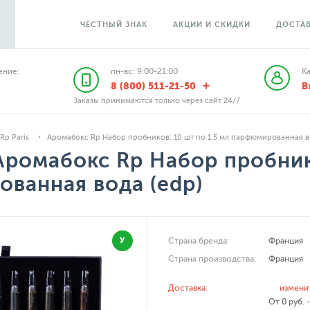
ЧЕСТНЫЙ ЗНАК
АКЦИИ И СКИДКИ
ДОСТАВ
ние:
пн-вс: 9:00-21:00
К
8 (800) 511-21-50
В
Заказы принимаются только через сайт 24/7
Rp Paris
Аромабокс Rp Набор пробников: 10 шт по 1,5 мл парфюмированная в
Аромабокс Rp Набор пробнико
ванная вода (edp)
У
Страна бренда:
Франция
Страна производства:
Франция
Доставка:
измени
От 0 руб. 