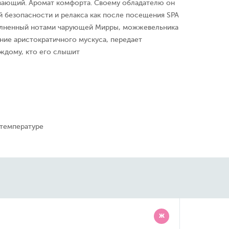
вающий. Аромат комфорта. Своему обладателю он
 безопасности и релакса как после посещения SPA
олненный нотами чарующей Мирры, можжевельника
чание аристократичного мускуса, передает
ждому, кто его слышит
 температуре
Ж