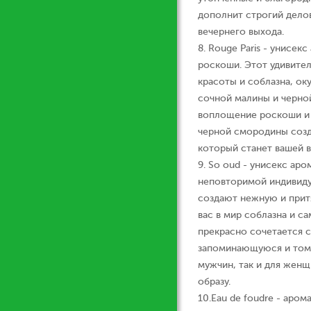
дополнит строгий дело
вечернего выхода.
8. Rouge Paris - унисе
роскоши. Этот удивите
красоты и соблазна, ок
сочной малины и черной
воплощение роскоши и 
черной смородины созд
который станет вашей в
9. So oud - унисекс ар
неповторимой индивиду
создают нежную и прит
вас в мир соблазна и с
прекрасно сочетается 
запоминающуюся и томн
мужчин, так и для жен
образу.
10.Еau de foudre - аро