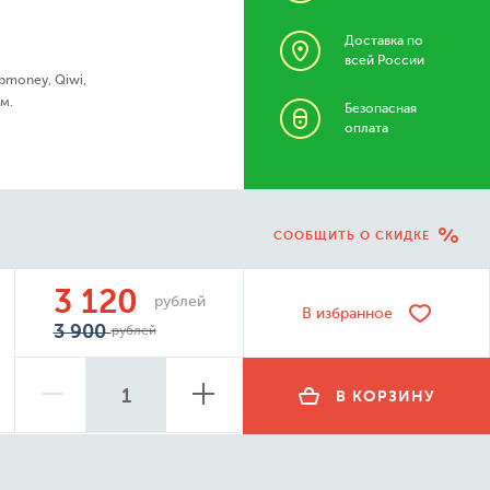
Доставка по
всей России
bmoney, Qiwi,
м.
Безопасная
оплата
СООБЩИТЬ О СКИДКЕ
3 120
рублей
В избранное
3 900
рублей
В КОРЗИНУ