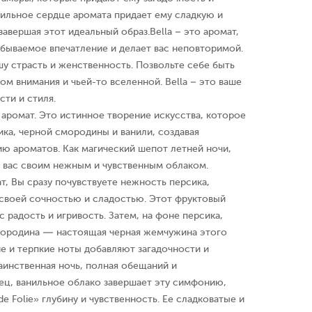
анильное сердце аромата придает ему сладкую и
завершая этот идеальный образ.Bella – это аромат,
абываемое впечатление и делает вас неповторимой.
шу страсть и женственность. Позвольте себе быть
ом внимания и чьей-то вселенной. Bella – это ваше
ти и стиля.
екс аромат. Это истинное творение искусства, которое
ика, черной смородины и ванили, создавая
 ароматов. Как магический шепот летней ночи,
 вас своим нежным и чувственным облаком.
, Вы сразу почувствуете нежность персика,
 своей сочностью и сладостью. Этот фруктовый
с радость и игривость. Затем, на фоне персика,
мородина — настоящая черная жемчужина этого
е и терпкие ноты добавляют загадочности и
аинственная ночь, полная обещаний и
ец, ванильное облако завершает эту симфонию,
de Folie» глубину и чувственность. Ее сладковатые и