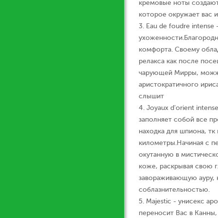
кремовые ноты создают
которое окружает вас 
3. Еau de foudre intens
ухоженности.Благород
комфорта. Своему обла
релакса как после пос
чарующей Мирры, можже
аристократичного ириса
слышит
4. Joyaux d’orient inte
заполняет собой все пр
находка для шпиона, тк
километры.Начиная с пе
окутанную в мистическ
коже, раскрывая свою г
завораживающую ауру, 
соблазнительностью.
5. Majestic - унисекс аро
переносит Вас в Канны