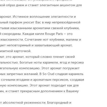
вой образ днем и станет элегантным акцентом для
кс аромат. Истинное воплощение элегантности и
льный парфюм уносит Вас в мир непревзойденной
утывая изысканными ароматами свежей клубники,
 смородины. Каждая капля Rouge Paris – это
изысканности. Сочетание нот клубники, малины и
ает неповторимый и захватывающий аромат,
изитной карточкой.
омат. это аромат, который словно пленит своей
альностью. Богатые ноты карамели, ягод и персика
ягательную композицию. Этот аромат погружает
амых запретных желаний. В So Oud сладкая карамель
с сочными ягодами и ароматным персиком, создавая
ую композицию. Этот аромат подходит как для
щин, и станет прекрасным дополнением к Вашему
мат абсолютной ухоженности. Благородный и