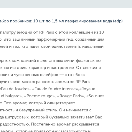
бор пробников: 10 шт по 1,5 мл парфюмированная вода (edp)
палитру эмоций от RP Paris с этой коллекцией из 10
. Это ваш личный парфюмерный гид, созданный для
лей и тех, кто ищет свой единственный, идеальный
рных композиций в элегантных мини-флаконах по
ьная история, характер и настроение. От свежих и
боких и чувственных шлейфов — этот бокс
зучить всю многогранность ароматов RP Paris.
, «Еau de foudre», «Еau de foudre intense»,«Joyaux
«Oud bulgare», «Poeme rouge», «Rouge Paris», «So oud»
ат. Это аромат, который олицетворяет
ность и безупречный стиль. Он начинается с
да цитрусовых, который буквально захватывает Вас
ерадостностью. Постепенно аромат раскрывается
амбры, которые придают ему загадочность и