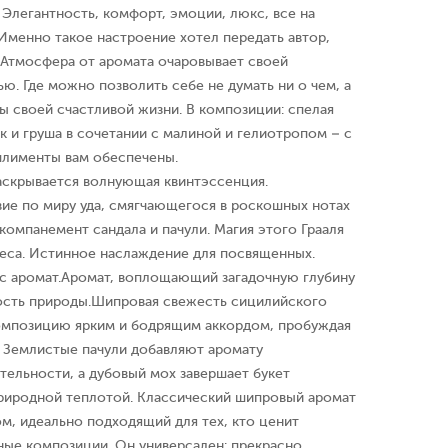
Элегантность, комфорт, эмоции, люкс, все на
Именно такое настроение хотел передать автор,
c. Атмосфера от аромата очаровывает своей
. Где можно позволить себе не думать ни о чем, а
ы своей счастливой жизни. В композиции: спелая
к и груша в сочетании с малиной и гелиотропом – с
плименты вам обеспечены.
 раскрывается волнующая квинтэссенция.
ие по миру уда, смягчающегося в роскошных нотах
компанемент сандала и пачули. Магия этого Грааля
еса. Истинное наслаждение для посвященных.
кс аромат.Аромат, воплощающий загадочную глубину
ость природы.Шипровая свежесть сицилийского
омпозицию ярким и бодрящим аккордом, пробуждая
. Землистые пачули добавляют аромату
тельности, а дубовый мох завершает букет
природной теплотой. Классический шипровый аромат
м, идеально подходящий для тех, кто ценит
ные композиции. Он универсален: прекрасно