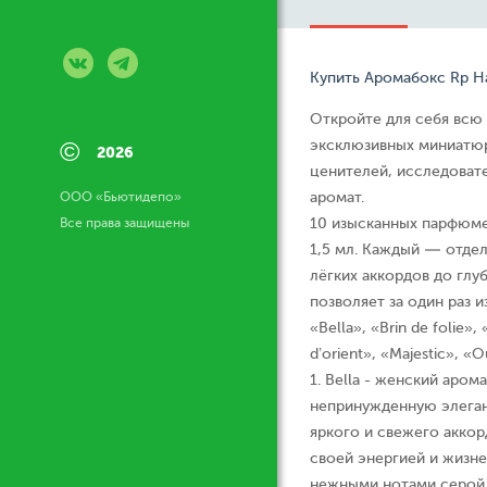
Купить Аромабокс Rp На
Откройте для себя всю 
©
эксклюзивных миниатюр
2026
ценителей, исследовате
ООО «Бьютидепо»
аромат.
Все права защищены
10 изысканных парфюме
1,5 мл. Каждый — отдел
лёгких аккордов до глу
позволяет за один раз и
«Bella», «Brin de folie»
d’orient», «Majestic», 
1. Bella - женский аром
непринужденную элегант
яркого и свежего аккор
своей энергией и жизн
нежными нотами серой 