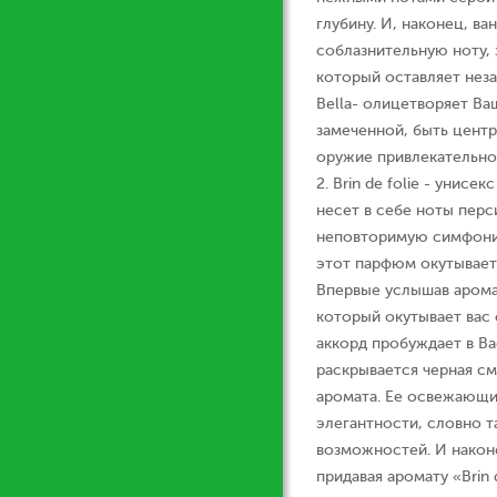
глубину. И, наконец, в
соблазнительную ноту, 
который оставляет нез
Bella- олицетворяет Ва
замеченной, быть центр
оружие привлекательнос
2. Brin de folie - унис
несет в себе ноты перс
неповторимую симфонию
этот парфюм окутывает
Впервые услышав аромат
который окутывает вас
аккорд пробуждает в Ва
раскрывается черная с
аромата. Ее освежающи
элегантности, словно т
возможностей. И након
придавая аромату «Brin 