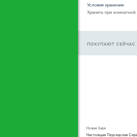
Условия хранения:
Хранить при комнатной
ПОКУПАЮТ СЕЙЧАС
Ж
Kylie Minogu
Настоящая Персидская Сирень (True Persan Lilaс)
Disco Darling