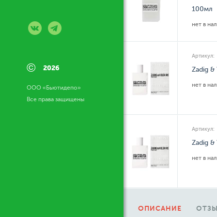
100мл
нет в на
Артикул:
©
2026
Zadig &
нет в на
ООО «Бьютидепо»
Все права защищены
Артикул:
Zadig &
нет в на
ОПИСАНИЕ
ОТЗЫ