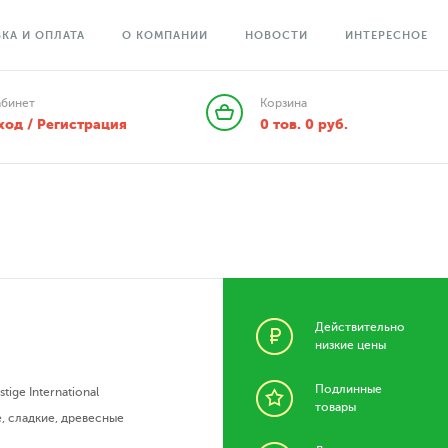
КА И ОПЛАТА
О КОМПАНИИ
НОВОСТИ
ИНТЕРЕСНОЕ
абинет
Корзина
ход / Регистрация
0
тов.
0
руб.
Действительно
низкие цены
Подлинные
tige International
товары
е
,
сладкие
,
древесные