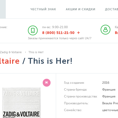
ЧЕСТНЫЙ ЗНАК
АКЦИИ И СКИДКИ
ДОСТАВ
ние:
пн-вс: 9:00-21:00
К
8 (800) 511-21-50
В
Заказы принимаются только через сайт 24/7
Zadig & Voltaire
This is Her!
taire
/ This is Her!
Ж
Год создания:
2016
Страна бренда:
Франция
Страна производства:
Франция
Производитель:
Beaute Pres
Семейство:
цветочны