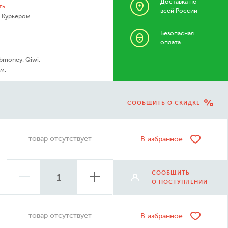
Доставка по
ть
всей России
- Курьером
Безопасная
оплата
bmoney, Qiwi,
м.
СООБЩИТЬ О СКИДКЕ
товар отсутствует
В избранное
СООБЩИТЬ
О ПОСТУПЛЕНИИ
товар отсутствует
В избранное