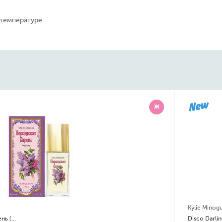
 температуре
Ж
e