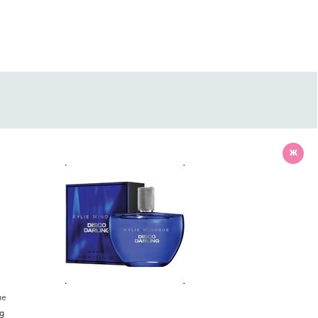
Lacoste
Lacoste Pour Femme 2012 Набор: парфюмированная вода (edp) 50мл, лосьон для тела 50мл