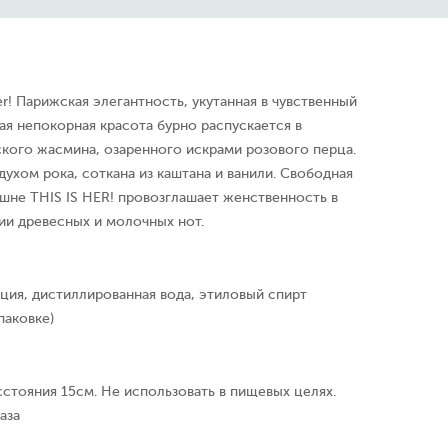
 Her! Парижская элегантность, укутанная в чувственный
я непокорная красота бурно распускается в
ского жасмина, озаренного искрами розового перца.
духом рока, соткана из каштана и ванили. Свободная
нешне THIS IS HER! провозглашает женственность в
ии древесных и молочных нот.
ция, дистиллированная вода, этиловый спирт
паковке)
сстояния 15см. Не использовать в пищевых целях.
аза