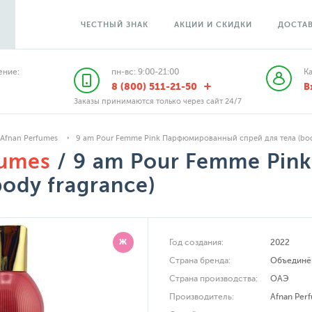
ЧЕСТНЫЙ ЗНАК
АКЦИИ И СКИДКИ
ДОСТАВ
ние:
пн-вс: 9:00-21:00
К
8 (800) 511-21-50
В
Заказы принимаются только через сайт 24/7
Afnan Perfumes
9 am Pour Femme Pink Парфюмированный спрей для тела (bod
fumes
/ 9 am Pour Femme Pi
body fragrance)
Ж
Год создания:
2022
Страна бренда:
Объединё
Страна производства:
ОАЭ
Производитель:
Afnan Perf