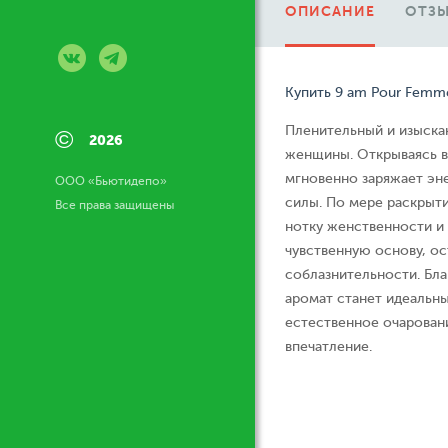
ОПИСАНИЕ
ОТЗЫ
Купить 9 am Pour Femme
Пленительный и изыска
©
2026
женщины. Открываясь вз
мгновенно заряжает эн
ООО «Бьютидепо»
силы. По мере раскрыт
Все права защищены
нотку женственности и
чувственную основу, о
соблазнительности. Бл
аромат станет идеальн
естественное очарован
впечатление.