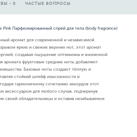
ВЫ - 0
ЧАСТЫЕ ВОПРОСЫ
 Pink Парфюмированный спрей для тела (body fragrance)
нный аромат для современной и независимой
рывом ярких и свежих верхних нот, этот аромат
ергией, создавая ощущение оптимизма и жизненной
ия аромата фруктовые средние ноты добавляют
 изящества. Базовые ноты создают тёплую и
ставляя стойкий шлейф изысканности и
агодаря гармоничному сочетанию аккордов этот
ым аксессуаром для любого случая, подчеркнув
ие своей обладательницы и оставив незабываемое