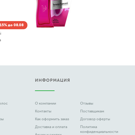
Скидка -15% до 08.08
Armand Basi
In Red Eau De Parfum
130
3 133
от
до
руб.
ИНФОРМАЦИЯ
волос
О компании
Отзывы
Контакты
Поставщикам
ры
Как оформить заказ
Договор оферты
Доставка и оплата
Политика
конфиденциальности
Акции и скидки