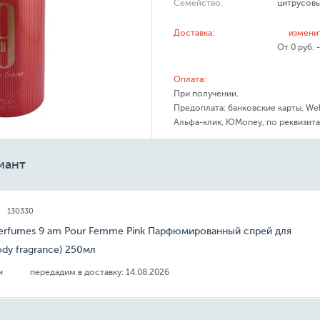
Семейство:
цитрусов
Доставка:
измени
От 0 руб. 
Оплата:
При получении.
Предоплата: банковские карты, We
Альфа-клик, ЮMoney, по реквизита
иант
130330
Perfumes 9 am Pour Femme Pink Парфюмированный спрей для
ody fragrance) 250мл
ии
передадим в доставку:
14.08.2026