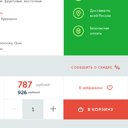
ые
,
фруктовые
,
восточные
Доставка по
ть
всей России
- Курьером
Безопасная
оплата
bmoney, Qiwi,
м.
СООБЩИТЬ О СКИДКЕ
787
рублей
В избранное
926
рублей
В КОРЗИНУ