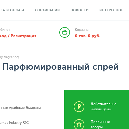
КА И ОПЛАТА
О КОМПАНИИ
НОВОСТИ
ИНТЕРЕСНОЕ
абинет
Корзина
ход / Регистрация
0
тов.
0
руб.
y fragrance)
nk Парфюмированный спрей
Действительно
нные Арабские Эмираты
низкие цены
Подлинные
umes Industry FZC
товары