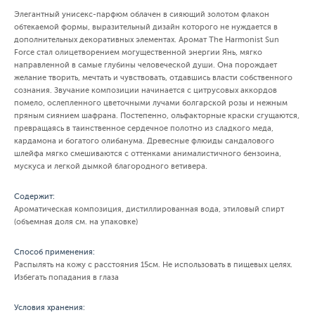
Элегантный унисекс-парфюм облачен в сияющий золотом флакон
обтекаемой формы, выразительный дизайн которого не нуждается в
дополнительных декоративных элементах. Аромат The Harmonist Sun
Force стал олицетворением могущественной энергии Янь, мягко
направленной в самые глубины человеческой души. Она порождает
желание творить, мечтать и чувствовать, отдавшись власти собственного
сознания. Звучание композиции начинается с цитрусовых аккордов
помело, ослепленного цветочными лучами болгарской розы и нежным
пряным сиянием шафрана. Постепенно, ольфакторные краски сгущаются,
превращаясь в таинственное сердечное полотно из сладкого меда,
кардамона и богатого олибанума. Древесные флюиды сандалового
шлейфа мягко смешиваются с оттенками анималистичного бензоина,
мускуса и легкой дымкой благородного ветивера.
Содержит:
Ароматическая композиция, дистиллированная вода, этиловый спирт
(объемная доля см. на упаковке)
Способ применения:
Распылять на кожу с расстояния 15см. Не использовать в пищевых целях.
Избегать попадания в глаза
Условия хранения: