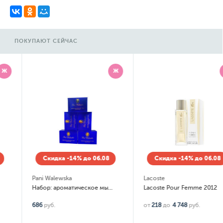
ПОКУПАЮТ СЕЙЧАС
Ж
Ж
Скидка -14% до 06.08
Скидка -14% до 06.08
Pani Walewska
Lacoste
Набор: ароматическое мыло Classic 5 шт по 100гр
Lacoste Pour Femme 2012
686
руб.
от
218
до
4 748
руб.