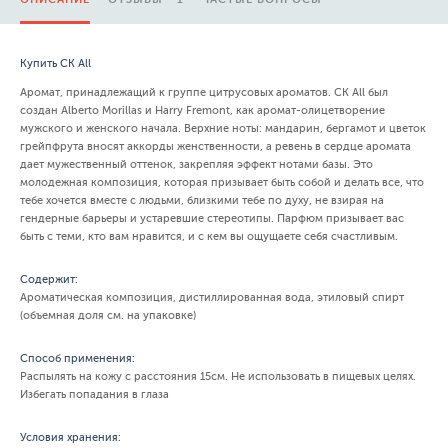
Купить CK All
Аромат, принадлежащий к группе цитрусовых ароматов. CK All был
создан Alberto Morillas и Harry Fremont, как аромат-олицетворение
мужского и женского начала. Верхние ноты: мандарин, бергамот и цветок
грейпфрута вносят аккорды женственности, а ревень в сердце аромата
дает мужественный оттенок, закрепляя эффект нотами базы. Это
молодежная композиция, которая призывает быть собой и делать все, что
тебе хочется вместе с людьми, близкими тебе по духу, не взирая на
гендерные барьеры и устаревшие стереотипы. Парфюм призывает вас
быть с теми, кто вам нравится, и с кем вы ощущаете себя счастливым.
Содержит:
Ароматическая композиция, дистиллированная вода, этиловый спирт
(объемная доля см. на упаковке)
Способ применения:
Распылять на кожу с расстояния 15см. Не использовать в пищевых целях.
Избегать попадания в глаза
Условия хранения: