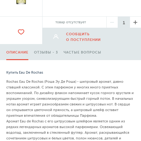
товар отсутствует
СООБЩИТЬ
О ПОСТУПЛЕНИИ
ОПИСАНИЕ
ОТЗЫВЫ - 3
ЧАСТЫЕ ВОПРОСЫ
Купить Eau De Rochas
Rochas Eau De Rochas (Роша Эу Де Роша) - шипровый аромат, давно
ставший классикой. С этим парфюмом у многих много приятных
воспоминаний. По дизайну флакон напоминает кусок горного хрусталя и
украшен узором, символизирующим быстрый горный поток. В начальных
нотах аромат играет разнообразием свежих и цитрусовых нот. В сердце
он открывается цветочной пряность, а шипровый шлейф оставит
приятные впечатления от обладательницы Парфюма.
Аромат Eau de Rochas с его цитрусовым шлейфом является одним из
редких легендарных ароматов высокой парфюмерии. Освежающий
водопад, заключенный в стеклянный футляр. Аромат, раскрывающийся
сочетанием цитрусовых и белых цветов, полон нюансов, деталей и