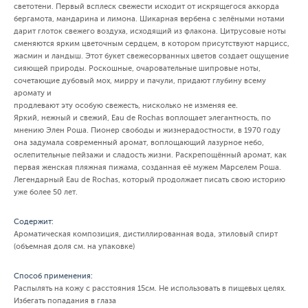
светотени. Первый всплеск свежести исходит от искрящегося аккорда
бергамота, мандарина и лимона. Шикарная вербена с зелёными нотами
дарит глоток свежего воздуха, исходящий из флакона. Цитрусовые ноты
сменяются ярким цветочным сердцем, в котором присутствуют нарцисс,
жасмин и ландыш. Этот букет свежесорванных цветов создает ощущение
сияющей природы. Роскошные, очаровательные шипровые ноты,
сочетающие дубовый мох, мирру и пачули, придают глубину всему
аромату и
продлевают эту особую свежесть, нисколько не изменяя ее.
Яркий, нежный и свежий, Eau de Rochas воплощает элегантность, по
мнению Элен Роша. Пионер свободы и жизнерадостности, в 1970 году
она задумала современный аромат, воплощающий лазурное небо,
ослепительные пейзажи и сладость жизни. Раскрепощённый аромат, как
первая женская пляжная пижама, созданная её мужем Марселем Роша.
Легендарный Eau de Rochas, который продолжает писать свою историю
уже более 50 лет.
Содержит:
Ароматическая композиция, дистиллированная вода, этиловый спирт
(объемная доля см. на упаковке)
Способ применения:
Распылять на кожу с расстояния 15см. Не использовать в пищевых целях.
Избегать попадания в глаза