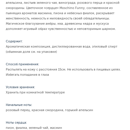
апельсина, листьев зеленого чая, винограда, розового перца и красной
смородины. Цветочное «сердце» Moschino Funny, составленное из
пьянящих ароматов жасмина, пиона и небесных фиалок, раскрывает
женственность, нежность и миловидность своей обладательницы.
Магическое благоухание амбры, мха, древесины кедра и мускуса
дополняет игривый образ чувственностью и неповторимым шармом.
Содержит:
Ароматическая композиция, дистиллированная вода, этиловый спирт
(объемная доля см. на упаковке)
Способ применения:
Распылять на кожу с расстояния 15см. Не использовать в пищевых целях.
Избегать попадания в глаза
Условия хранения:
Хранить при комнатной температуре
Начальные ноты:
розовый перец, красная смородина, горький апельсин
Ноты сердца:
пион, фиалка, зеленый чай, жасмин