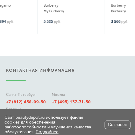
Burberry
Burberry
My Burberry
Burberry
5 525
руб.
3 566
руб.
КОНТАКТНАЯ ИНФОРМАЦИЯ
Санкт-Петербург
Москва
+7 (812) 458-09-50
+7 (495) 137-71-50
Регионы
8 (800) 511-21-50
Сайт beautydepot.ru использует файлы
cookies для обеспечения
Согласен
работоспособности и улучшения качества
обслуживания.
Подробнее