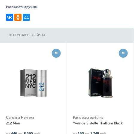
Рассказать друзьям:
ПОКУПАЮТ СЕЙЧАС
М
М
Carolina Herrera
Paris bleu parfums
212 Men
Yves de Sistelle Thallium Black
от
446
до
8 565
руб.
от
160
до
1 749
руб.