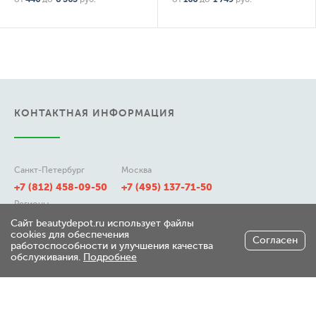
КОНТАКТНАЯ ИНФОРМАЦИЯ
Санкт-Петербург
Москва
+7 (812) 458-09-50
+7 (495) 137-71-50
Регионы
8 (800) 511-21-50
Сайт beautydepot.ru использует файлы
cookies для обеспечения
Согласен
работоспособности и улучшения качества
обслуживания.
Подробнее
197348, г. Санкт-Петербург,
ул. Генерала Хрулева д 7