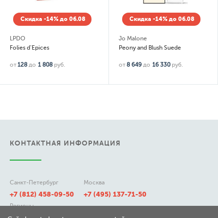
Скидка -14% до 06.08
Скидка -14% до 06.08
LPDO
Jo Malone
Folies d'Epices
Peony and Blush Suede
от
128
до
1 808
руб.
от
8 649
до
16 330
руб.
КОНТАКТНАЯ ИНФОРМАЦИЯ
Санкт-Петербург
Москва
+7 (812) 458-09-50
+7 (495) 137-71-50
Регионы
8 (800) 511-21-50