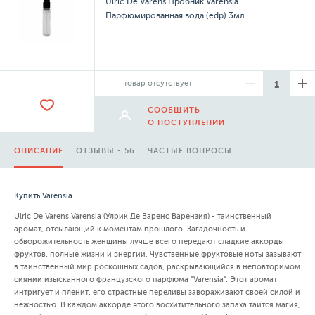
Ulric De Varens Пробник Varensia
Парфюмированная вода (edp) 3мл
товар отсутствует
СООБЩИТЬ
О ПОСТУПЛЕНИИ
ОПИСАНИЕ
ОТЗЫВЫ - 56
ЧАСТЫЕ ВОПРОСЫ
Купить Varensia
Ulric De Varens Varensia (Улрик Де Варенс Варензия) - таинственный
аромат, отсылающий к моментам прошлого. Загадочность и
обворожительность женщины лучше всего передают сладкие аккорды
фруктов, полные жизни и энергии. Чувственные фруктовые ноты зазывают
в таинственный мир роскошных садов, раскрывающийся в неповторимом
сиянии изысканного французского парфюма "Varensia". Этот аромат
интригует и пленит, его страстные переливы завораживают своей силой и
нежностью. В каждом аккорде этого восхитительного запаха таится магия,