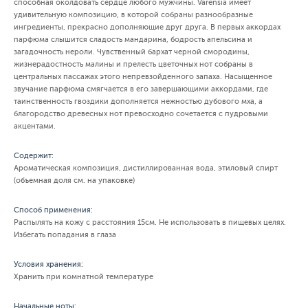
способная околдовать сердце любого мужчины. Varensia имеет
удивительную композицию, в которой собраны разнообразные
ингредиенты, прекрасно дополняющие друг друга. В первых аккордах
парфюма слышится сладость мандарина, бодрость апельсина и
загадочность нероли. Чувственный бархат черной смородины,
жизнерадостность малины и прелесть цветочных нот собраны в
центральных пассажах этого непревзойденного запаха. Насыщенное
звучание парфюма смягчается в его завершающими аккордами, где
таинственность гвоздики дополняется нежностью дубового мха, а
благородство древесных нот превосходно сочетается с пудровыми
акцентами.
Содержит:
Ароматическая композиция, дистиллированная вода, этиловый спирт
(объемная доля см. на упаковке)
Способ применения:
Распылять на кожу с расстояния 15см. Не использовать в пищевых целях.
Избегать попадания в глаза
Условия хранения:
Хранить при комнатной температуре
Начальные ноты: