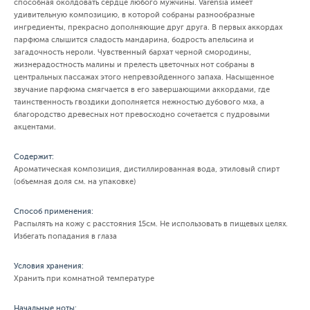
способная околдовать сердце любого мужчины. Varensia имеет
удивительную композицию, в которой собраны разнообразные
ингредиенты, прекрасно дополняющие друг друга. В первых аккордах
парфюма слышится сладость мандарина, бодрость апельсина и
загадочность нероли. Чувственный бархат черной смородины,
жизнерадостность малины и прелесть цветочных нот собраны в
центральных пассажах этого непревзойденного запаха. Насыщенное
звучание парфюма смягчается в его завершающими аккордами, где
таинственность гвоздики дополняется нежностью дубового мха, а
благородство древесных нот превосходно сочетается с пудровыми
акцентами.
Содержит:
Ароматическая композиция, дистиллированная вода, этиловый спирт
(объемная доля см. на упаковке)
Способ применения:
Распылять на кожу с расстояния 15см. Не использовать в пищевых целях.
Избегать попадания в глаза
Условия хранения:
Хранить при комнатной температуре
Начальные ноты: