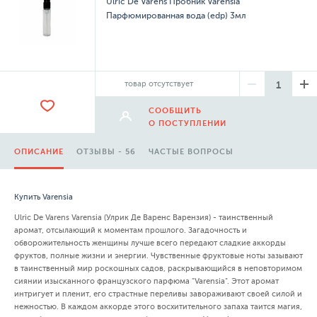
Ulric De Varens Пробник Varensia
Парфюмированная вода (edp) 3мл
товар отсутствует
СООБЩИТЬ
О ПОСТУПЛЕНИИ
ОПИСАНИЕ
ОТЗЫВЫ - 56
ЧАСТЫЕ ВОПРОСЫ
Купить Varensia
Ulric De Varens Varensia (Улрик Де Варенс Варензия) - таинственный
аромат, отсылающий к моментам прошлого. Загадочность и
обворожительность женщины лучше всего передают сладкие аккорды
фруктов, полные жизни и энергии. Чувственные фруктовые ноты зазывают
в таинственный мир роскошных садов, раскрывающийся в неповторимом
сиянии изысканного французского парфюма "Varensia". Этот аромат
интригует и пленит, его страстные переливы завораживают своей силой и
нежностью. В каждом аккорде этого восхитительного запаха таится магия,