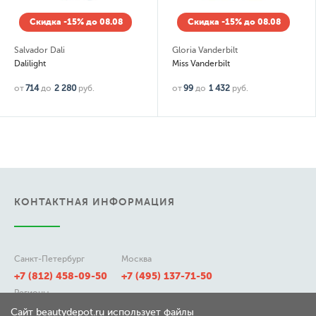
8
Скидка -15% до 08.08
Скидка -15% до 08.0
Gloria Vanderbilt
Lacoste
Miss Vanderbilt
Lacoste Essential
от
99
до
1 432
руб.
от
148
до
4 473
руб.
КОНТАКТНАЯ ИНФОРМАЦИЯ
Санкт-Петербург
Москва
+7 (812) 458-09-50
+7 (495) 137-71-50
Регионы
8 (800) 511-21-50
Сайт beautydepot.ru использует файлы