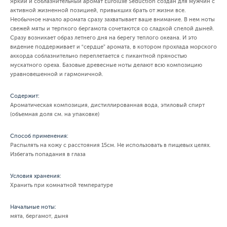
Яркий и соблазнительный аромат Euroluxe Seduction создан для мужчин с
активной жизненной позицией, привыкших брать от жизни все.
Необычное начало аромата сразу захватывает ваше внимание. В нем ноты
свежей мяты и терпкого бергамота сочетаются со сладкой спелой дыней.
Сразу возникает образ летнего дня на берегу теплого океана. И это
видение поддерживает и “сердце” аромата, в котором прохлада морского
аккорда соблазнительно переплетается с пикантной пряностью
мускатного ореха. Базовые древесные ноты делают всю композицию
уравновешенной и гармоничной.
Содержит:
Ароматическая композиция, дистиллированная вода, этиловый спирт
(объемная доля см. на упаковке)
Способ применения:
Распылять на кожу с расстояния 15см. Не использовать в пищевых целях.
Избегать попадания в глаза
Условия хранения:
Хранить при комнатной температуре
Начальные ноты:
мята, бергамот, дыня