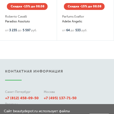
Скидка -15% до 08.08
Скидка -15% до 08.08
Roberto Cavalli
Parfums Evaflor
Paradiso Assoluto
Adelie Angelic
от
3 235
до
5 597
руб.
от
64
до
533
руб.
КОНТАКТНАЯ ИНФОРМАЦИЯ
Санкт-Петербург
Москва
+7 (812) 458-09-50
+7 (495) 137-71-50
Регионы
8 (800) 511-21-50
Сайт beautydepot.ru использует файлы