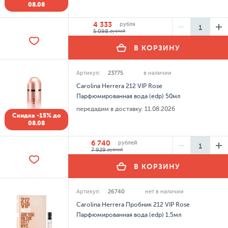
08.08
4 333
рубля
5 098
рублей
В КОРЗИНУ
Артикул:
23775
в наличии
Carolina Herrera 212 VIP Rose
Парфюмированная вода (edp) 50мл
передадим в доставку:
11.08.2026
Скидка -15% до
08.08
6 740
рублей
7 929
рублей
В КОРЗИНУ
Артикул:
26740
нет в наличии
Carolina Herrera Пробник 212 VIP Rose
Парфюмированная вода (edp) 1,5мл