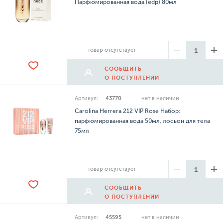
Парфюмированная вода (edp) 80мл
товар отсутствует
СООБЩИТЬ
О ПОСТУПЛЕНИИ
Артикул:
43770
нет в наличии
Carolina Herrera 212 VIP Rose Набор:
парфюмированная вода 50мл, лосьон для тела
75мл
товар отсутствует
СООБЩИТЬ
О ПОСТУПЛЕНИИ
Артикул:
45595
нет в наличии