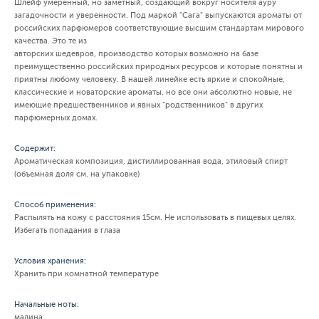
Шлейф умеренный, но заметный, создающий вокруг носителя ауру
загадочности и уверенности. Под маркой "Сага" выпускаются ароматы от
российских парфюмеров соответствующие высшим стандартам мирового
качества. Это те из
авторских шедевров, производство которых возможно на базе
преимущественно российских природных ресурсов и которые понятны и
приятны любому человеку. В нашей линейке есть яркие и спокойные,
классические и новаторские ароматы, но все они абсолютно новые, не
имеющие предшественников и явных "родственников" в других
парфюмерных домах.
Содержит:
Ароматическая композиция, дистиллированная вода, этиловый спирт
(объемная доля см. на упаковке)
Способ применения:
Распылять на кожу с расстояния 15см. Не использовать в пищевых целях.
Избегать попадания в глаза
Условия хранения:
Хранить при комнатной температуре
Начальные ноты:
малина