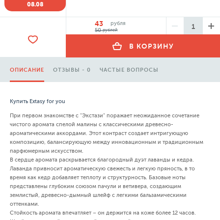
08.08
43
рубля
50
рублей
В КОРЗИНУ
ОПИСАНИЕ
ОТЗЫВЫ - 0
ЧАСТЫЕ ВОПРОСЫ
Купить Extasy for you
При первом знакомстве с "Экстази" поражает неожиданное сочетание
чистого аромата спелой малины с классическими древесно-
ароматическими аккордами. Этот контраст создает интригующую
композицию, балансирующую между инновационным и традиционным
парфюмерным искусством.
В сердце аромата раскрывается благородный дуэт лаванды и кедра.
Лаванда привносит ароматическую свежесть и легкую пряность, в то
время как кедр добавляет теплоту и структурность. Базовые ноты
представлены глубоким союзом пачули и ветивера, создающим
землистый, древесно-дымный шлейф с легкими бальзамическими
оттенками.
Стойкость аромата впечатляет – он держится на коже более 12 часов.