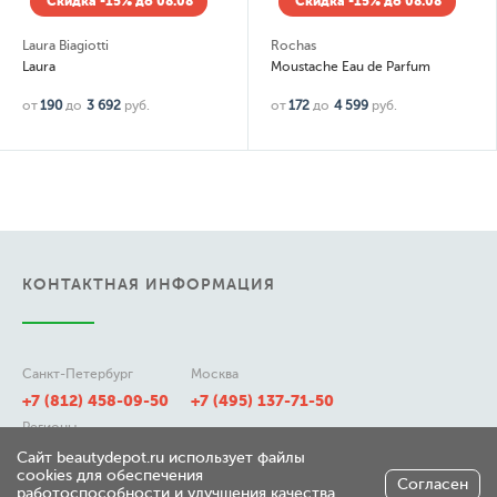
Скидка -15% до 08.08
Скидка -15% до 08.08
Laura Biagiotti
Rochas
Laura
Moustache Eau de Parfum
от
190
до
3 692
руб.
от
172
до
4 599
руб.
КОНТАКТНАЯ ИНФОРМАЦИЯ
Санкт-Петербург
Москва
+7 (812) 458-09-50
+7 (495) 137-71-50
Регионы
8 (800) 511-21-50
Сайт beautydepot.ru использует файлы
cookies для обеспечения
Согласен
работоспособности и улучшения качества