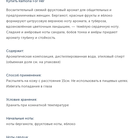
Купить Ramona For Her
Восхитительный свежий фруктовый аромат для общительных и
предприимчивых женщин. Бергамот, красные фрукты и яблоко
формируют цитрусовую верхнюю ноту аромата, а тубероза,
вдохновлённая цветочным ландышем, — тяжёлую сердечную ноту.
Сладкие и амбровые ноты сандала, бобов тонка и амбры придают
аромату глубину и стойкость.
Содержит:
Ароматическая композиция, дистиллированная вода, этиловый спирт
(объемная доля см. на упаковке)
Способ применения:
Распылять на кожу с расстояния 15см. Не использовать в пищевых целях.
Избегать попадания в глаза
Условия хранения:
Хранить при комнатной температуре
Начальные ноты:
ноты бергамота, фруктовые ноты, яблоко
Ноты сердца: