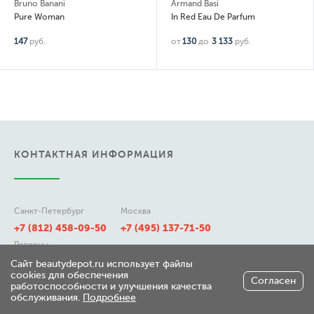
Bruno Banani
Armand Basi
Pure Woman
In Red Eau De Parfum
147
руб.
от
130
до
3 133
руб.
КОНТАКТНАЯ ИНФОРМАЦИЯ
Санкт-Петербург
Москва
+7 (812) 458-09-50
+7 (495) 137-71-50
Регионы
8 (800) 511-21-50
Сайт beautydepot.ru использует файлы
cookies для обеспечения
Согласен
работоспособности и улучшения качества
обслуживания.
Подробнее
197348, г. Санкт-Петербург,