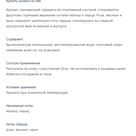
Купить Goldie For Her
Аромат, призванный отражать её позитивный настрой, открывается
фруктово-пряными верхними нотами яблока и перца. Роза, жасмин и
ирис образуют цветочную ноту сердца, покоящуюся на сладкой
мускусной базе из ванили и мускуса.
Содержит:
Ароматическая композиция, дистиллированная вода, этиловый спирт
(объемная доля см. на упаковке)
Способ применения:
Распылять на кожу с расстояния 15см. Не использовать в пищевых целях.
Избегать попадания в глаза
Условия хранения:
Хранить при комнатной температуре
Начальные ноты:
яблоко, перец
Ноты сердца:
роза, жасмин, ирис