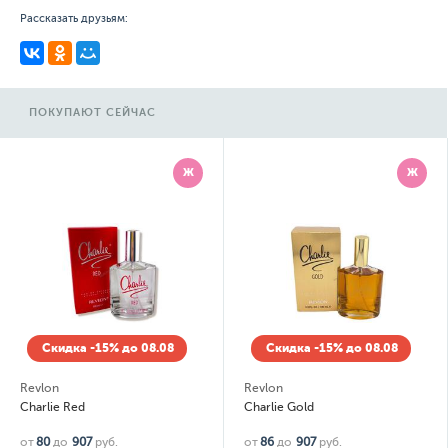
Рассказать друзьям:
ПОКУПАЮТ СЕЙЧАС
Ж
Ж
Скидка -15% до 08.08
Скидка -15% до 08.08
vlon
Revlon
Re
arlie Red
Charlie Gold
Ch
80
до
907
руб.
от
86
до
907
руб.
от