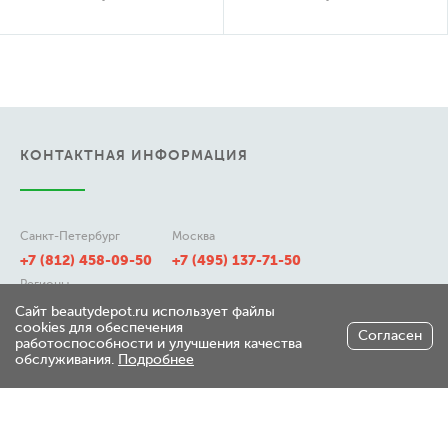
КОНТАКТНАЯ ИНФОРМАЦИЯ
Санкт-Петербург
Москва
+7 (812) 458-09-50
+7 (495) 137-71-50
Регионы
8 (800) 511-21-50
Сайт beautydepot.ru использует файлы
cookies для обеспечения
Согласен
работоспособности и улучшения качества
обслуживания.
Подробнее
197348, г. Санкт-Петербург,
ул. Генерала Хрулева д 7