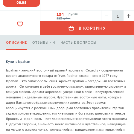
08.08
104
рубля
122
рубля
В КОРЗИНУ
ОПИСАНИЕ
ОТЗЫВЫ - 4
ЧАСТЫЕ ВОПРОСЫ
Купить Ispahan
Ispahan - женский восточный пряный аромат от Cegedis - современная
версия аналогичного товара от Yves Rocher, созданного в 1977 году.
Ispahan - это запах обольщения. Аромат Ispahan – загадочный восточный
аромат. Он сочетает в себе восточную мистику, таинственную экзотику и
вечную любовь. Аромат адресован уверенной в себе, целеустремленной
женщине с идеальным вкусом. Чувственные, восточные ноты, которые
дарят Вам многообразие экзотических ароматов.Этот аромат
ассоциируется с роскошными дворцами восточных правителей, где тон
задают золотые украшения, мягкие ковры и богатство цветовых оттенков.
Яркость и нарядность – вот две основные характеристики этого парфюма.
С другой стороны, в нем есть нечто интимное и чувственное, наводящие
на мысли о жарких ночах, полных любви, грандиозном памятнике любви