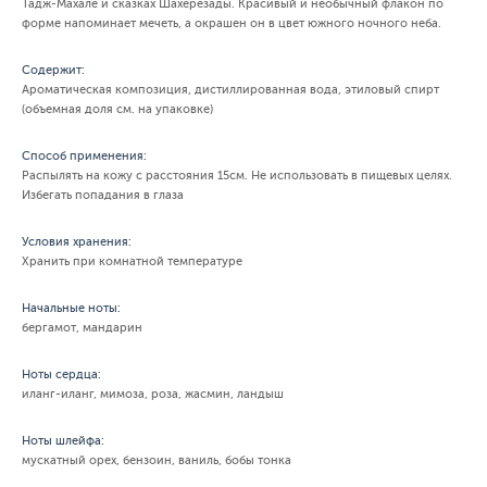
Тадж-Махале и сказках Шахерезады. Красивый и необычный флакон по
форме напоминает мечеть, а окрашен он в цвет южного ночного неба.
Содержит:
Ароматическая композиция, дистиллированная вода, этиловый спирт
(объемная доля см. на упаковке)
Способ применения:
Распылять на кожу с расстояния 15см. Не использовать в пищевых целях.
Избегать попадания в глаза
Условия хранения:
Хранить при комнатной температуре
Начальные ноты:
бергамот, мандарин
Ноты сердца:
иланг-иланг, мимоза, роза, жасмин, ландыш
Ноты шлейфа:
мускатный орех, бензоин, ваниль, бобы тонка