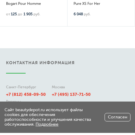
Bogart Pour Homme
Pure XS For Her
от
125
до
1 905
руб.
6 048
руб.
КОНТАКТНАЯ ИНФОРМАЦИЯ
Санкт-Петербург
Москва
+7 (812) 458-09-50
+7 (495) 137-71-50
Регионы
8 (800) 511-21-50
Сайт beautydepot.ru использует файлы
cookies для обеспечения
Согласен
работоспособности и улучшения качества
обслуживания.
Подробнее
197348, г. Санкт-Петербург,
ул. Генерала Хрулева д 7