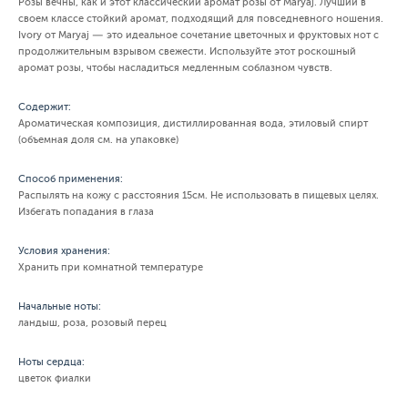
Розы вечны, как и этот классический аромат розы от Maryaj. Лучший в
своем классе стойкий аромат, подходящий для повседневного ношения.
Ivory от Maryaj — это идеальное сочетание цветочных и фруктовых нот с
продолжительным взрывом свежести. Используйте этот роскошный
аромат розы, чтобы насладиться медленным соблазном чувств.
Содержит:
Ароматическая композиция, дистиллированная вода, этиловый спирт
(объемная доля см. на упаковке)
Способ применения:
Распылять на кожу с расстояния 15см. Не использовать в пищевых целях.
Избегать попадания в глаза
Условия хранения:
Хранить при комнатной температуре
Начальные ноты:
ландыш, роза, розовый перец
Ноты сердца:
цветок фиалки