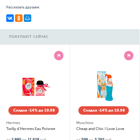
Рассказать друзьям:
ПОКУПАЮТ СЕЙЧАС
Ж
Ж
Скидка -14% до 10.08
Скидка -14% до 10.08
Hermes
Moschino
Twilly d'Hermes Eau Poivree
Cheap and Chic I Love Love
от
2 880
до
11 628
руб.
от
599
до
5 392
руб.