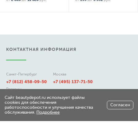
КОНТАКТНАЯ ИНФОРМАЦИЯ
Санкт-Петербург
Москва
+7 (812) 458-09-50
+7 (495) 137-71-50
Регионы
8 (800) 511-21-50
Сайт beautydepot.ru использует файлы
cookies для обеспечения
Согласен
работоспособности и улучшения качества
обслуживания.
Подробнее
197348, г. Санкт-Петербург,
ул. Генерала Хрулева д 7