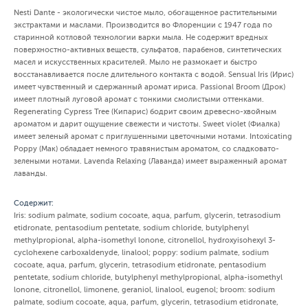
Nesti Dante - экологически чистое мыло, обогащенное растительными
экстрактами и маслами. Производится во Флоренции с 1947 года по
старинной котловой технологии варки мыла. Не содержит вредных
поверхностно-активных веществ, сульфатов, парабенов, синтетических
масел и искусственных красителей. Мыло не размокает и быстро
восстанавливается после длительного контакта с водой. Sensual Iris (Ирис)
имеет чувственный и сдержанный аромат ириса. Passional Broom (Дрок)
имеет плотный луговой аромат с тонкими смолистыми оттенками.
Regenerating Cypress Tree (Кипарис) бодрит своим древесно-хвойным
ароматом и дарит ощущение свежести и чистоты. Sweet violet (Фиалка)
имеет зеленый аромат с приглушенными цветочными нотами. Intoxicating
Poppy (Мак) обладает немного травянистым ароматом, со сладковато-
зелеными нотами. Lavenda Relaxing (Лаванда) имеет выраженный аромат
лаванды.
Содержит:
Iris: sodium palmate, sodium cocoate, aqua, parfum, glycerin, tetrasodium
etidronate, pentasodium pentetate, sodium chloride, butylphenyl
methylpropional, alpha-isomethyl lonone, citronellol, hydroxyisohexyl 3-
cyclohexene carboxaldenyde, linalool; poppy: sodium palmate, sodium
cocoate, aqua, parfum, glycerin, tetrasodium etidronate, pentasodium
pentetate, sodium chloride, butylphenyl methylpropional, alpha-isomethyl
lonone, citronellol, limonene, geraniol, linalool, eugenol; broom: sodium
palmate, sodium cocoate, aqua, parfum, glycerin, tetrasodium etidronate,