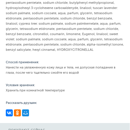
pentasodium pentetate, sodium chloride, butylphenyl methylpropional,
hydroxyisohexyl 3-cyclohexene carboxaldenyde, linalool; tuscan lavender:
sodium palmate, sodium cocoate, aqua, parfum, glycerin, tetrasodium
etidronate, pentasodium pentetate, sodium chloride, benzyl benzoate,
linalool; cypress tree: sodium palmate, sodium palmkernelate, aqua, parfum,
glycerin, tetrasodium etidronate, pentasodium pentetate, sodium chloride,
benzyl benzoate, citronellol, coumarin, limonene, Eugenol, linalool; sweet
violet: sodium palmate, sodium cocoate, aqua, parfum, glycerin, tetrasodium
etidronate, pentasodium pentetate, sodium chloride, alpha-isomethyl lonone,
benzyl salicylate, hexyl cinnamal, HYDROXYCITRONELLAL
Способ применения:
Нанести на увлажненную кожу лица и тела, не допуская попадания в
глаза, после чего тщательно смойте его водой
Условия хранения:
Хранить при комнатной температуре
Рассказать друзьям: