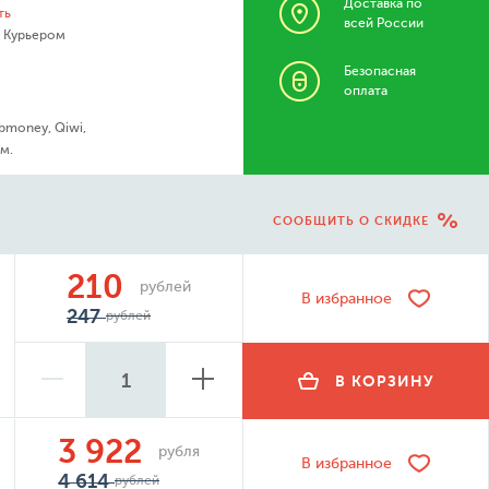
Доставка по
ть
всей России
- Курьером
Безопасная
оплата
bmoney, Qiwi,
м.
СООБЩИТЬ О СКИДКЕ
210
рублей
В избранное
247
рублей
В КОРЗИНУ
3 922
рубля
В избранное
4 614
рублей