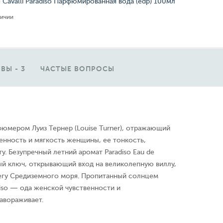
 Cavalli Paradiso Парфюмированная вода (edp) 100мл
личии
ВЫ - 3
ЧАСТЫЕ ВОПРОСЫ
фюмером Луиз Тернер (Louise Turner), отражающий
енность и мягкость женщины, ее тонкость,
у. Безупречный летний аромат Paradiso Eau de
й ключ, открывающий вход на великолепную виллу,
гу Средиземного моря. Пропитанный солнцем
iso — ода женской чувственности и
авораживает.