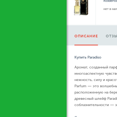
Roberto
нет в на
ОПИСАНИЕ
ОТЗЫ
Купить Paradiso
Аромат, созданный пар
многоаспектную чувств
нежность, силу и красот
Parfum — это волшебны
расположенную на бере
древесный шлейф Parad
соблазнительности — з