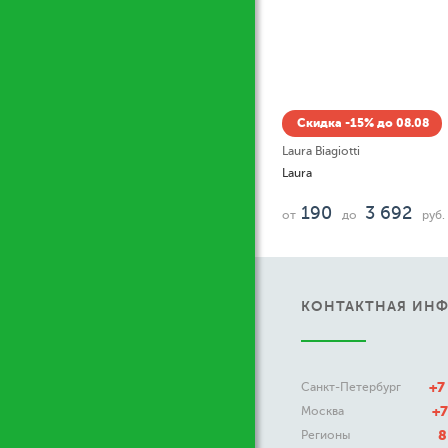
Скидка -15% до 08.08
Rochas
Moustache Eau de Parfum
172
4 599
от
до
руб
КОНТАКТНАЯ ИН
+7
Санкт-Петербург
+7
Москва
8
Регионы