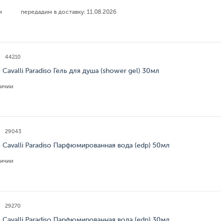
ии
передадим в доставку:
11.08.2026
44210
 Cavalli Paradiso Гель для душа (shower gel) 30мл
личии
29043
 Cavalli Paradiso Парфюмированная вода (edp) 50мл
личии
29270
 Cavalli Paradiso Парфюмированная вода (edp) 30мл