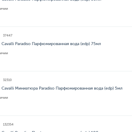
личии
37447
 Cavalli Paradiso Парфюмированная вода (edp) 75мл
личии
32310
 Cavalli Миниатюра Paradiso Парфюмированная вода (edp) 5мл
личии
132354