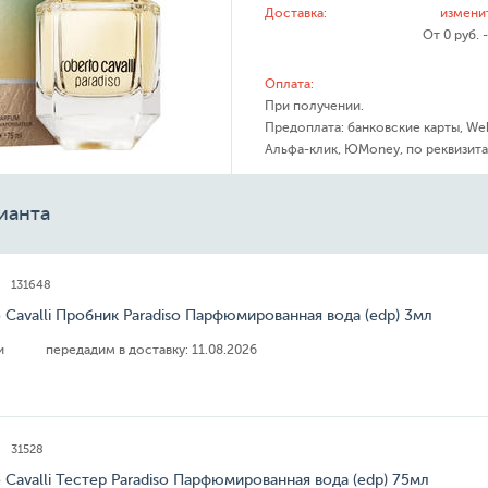
Доставка:
измени
От 0 руб. 
Оплата:
При получении.
Предоплата: банковские карты, We
Альфа-клик, ЮMoney, по реквизита
ианта
131648
 Cavalli Пробник Paradiso Парфюмированная вода (edp) 3мл
ии
передадим в доставку:
11.08.2026
31528
 Cavalli Тестер Paradiso Парфюмированная вода (edp) 75мл