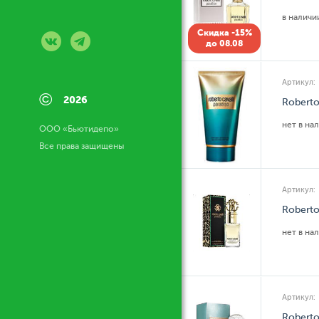
в налич
Скидка -15%
до 08.08
Артикул:
©
2026
Roberto
нет в на
ООО «Бьютидепо»
Все права защищены
Артикул:
Roberto
нет в на
Артикул:
Roberto