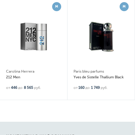
М
М
Carolina Herrera
Paris bleu parfums
212 Men
Yves de Sistelle Thallium Black
от
446
до
8 565
руб.
от
160
до
1 749
руб.