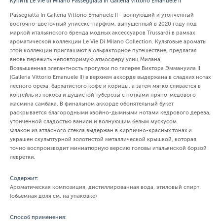
Купить Le Vie di Milano Passeggiata In Galleria Vittorio Emanuele II
Passegiatta In Galleria Vittorio Emanuele II - волнующий и утонченный
восточно-цветочный унисекс-парфюм, выпущенный в 2020 году под
маркой итальянского бренда модных аксессуаров Trussardi в рамках
ароматической коллекции Le Vie Di Milano Collection. Культовые ароматы
этой коллекции приглашают в ольфакторное путешествие, предлагая
вновь пережить неповторимую атмосферу улиц Милана.
Возвышенная элегантность прогулки по галерее Виктора Эммануила II
(Galleria Vittorio Emanuele II) в верхнем аккорде выдержана в сладких нотах
лесного ореха, бархатистого кофе и корицы, а затем мягко сливается в
коктейль из кокоса и душистой туберозы с нотками пряно-медового
жасмина самбака. В финальном аккорде обонятельный букет
раскрывается благородными хвойно-дымными нотами кедрового дерева,
утонченной сладостью ванили и волнующим белым мускусом.
Флакон из атласного стекла выдержан в кирпично-красных тонах и
украшен скульптурной золотистой металлической крышкой, которая
точно воспроизводит миниатюрную версию головы итальянской борзой
левретки.
Содержит:
Ароматическая композиция, дистиллированная вода, этиловый спирт
(объемная доля см. на упаковке)
Способ применения: