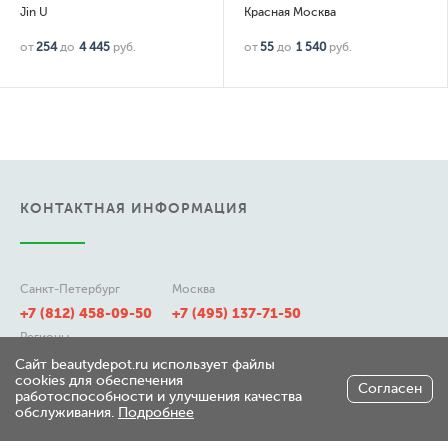
Jin U
Красная Москва
от
254
до
4 445
руб.
от
55
до
1 540
руб.
КОНТАКТНАЯ ИНФОРМАЦИЯ
Санкт-Петербург
Москва
+7 (812) 458-09-50
+7 (495) 137-71-50
Регионы
8 (800) 511-21-50
Сайт beautydepot.ru использует файлы
cookies для обеспечения
Согласен
работоспособности и улучшения качества
обслуживания.
Подробнее
197348, г. Санкт-Петербург,
ул. Генерала Хрулева д 7