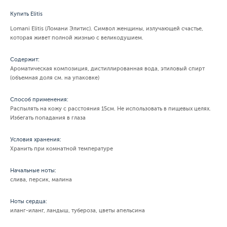
Купить Elitis
Lomani Elitis (Ломани Элитис). Символ женщины, излучающей счастье,
которая живет полной жизнью с великодушием.
Содержит:
Ароматическая композиция, дистиллированная вода, этиловый спирт
(объемная доля см. на упаковке)
Способ применения:
Распылять на кожу с расстояния 15см. Не использовать в пищевых целях.
Избегать попадания в глаза
Условия хранения:
Хранить при комнатной температуре
Начальные ноты:
слива, персик, малина
Ноты сердца:
иланг-иланг, ландыш, тубероза, цветы апельсина