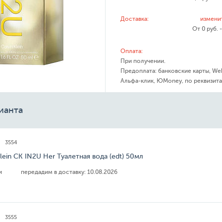
Доставка:
измени
От 0 руб. 
Оплата:
При получении.
Предоплата: банковские карты, We
Альфа-клик, ЮMoney, по реквизита
ианта
3554
Klein CK IN2U Her Туалетная вода (edt) 50мл
ии
передадим в доставку:
10.08.2026
3555