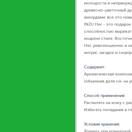
молодости и непринужд
древесно-цветочный ду
аккордами: все это новы
IN2U Her - это подаро
способностью выражат
модном стиле. Восточн
Her, революционно и н
интриг, загадок и сюрпр
Содержит:
Ароматическая компози
(объемная доля см. на у
Способ применения:
Распылять на кожу с ра
Избегать попадания в гл
Условия хранения:
Хранить при комнатной