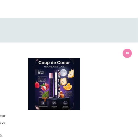
Ж
eur
ove
б.