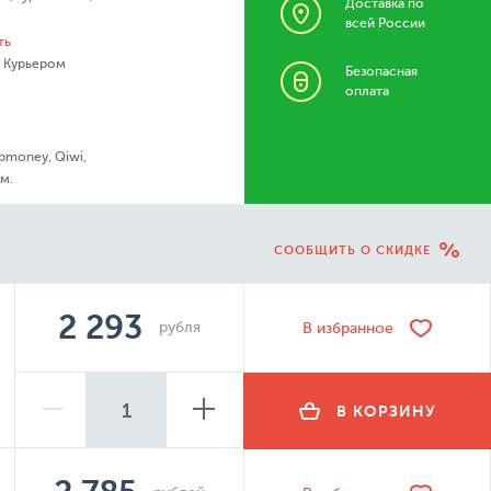
Доставка по
всей России
ть
- Курьером
Безопасная
оплата
bmoney, Qiwi,
м.
СООБЩИТЬ О СКИДКЕ
2 293
рубля
В избранное
В КОРЗИНУ