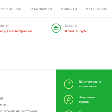
КА И ОПЛАТА
О КОМПАНИИ
НОВОСТИ
ИНТЕРЕСНОЕ
абинет
Корзина
ход / Регистрация
0
тов.
0
руб.
Действительно
низкие цены
Подлинные
ige
товары
ится
ые
,
гурманские
,
восточные