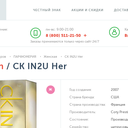
ЧЕСТНЫЙ ЗНАК
АКЦИИ И СКИДКИ
ДОСТАВ
ние:
пн-вс: 9:00-21:00
К
8 (800) 511-21-50
В
Заказы принимаются только через сайт 24/7
аров
ПАРФЮМЕРИЯ
Женская
CK IN2U Her
n
/ CK IN2U Her
Ж
Год создания:
2007
Страна бренда:
США
Страна производства:
Франция
Производитель:
Coty Prest
Состояние:
Производ
Семейство:
цитрусов