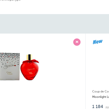
Ж
Coup de Co
Moonlight L
1 184
ру