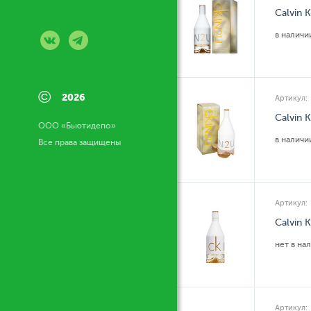
Calvin 
в налич
©
2026
Артикул:
Calvin 
ООО «Бьютидепо»
в налич
Все права защищены
Артикул:
Calvin 
нет в на
Артикул: