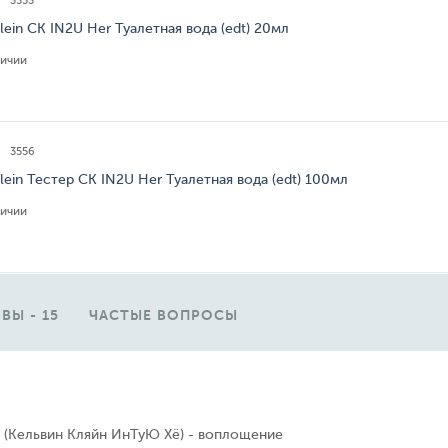
3553
Klein CK IN2U Her Туалетная вода (edt) 20мл
личии
3556
Klein Тестер CK IN2U Her Туалетная вода (edt) 100мл
личии
ВЫ - 15
ЧАСТЫЕ ВОПРОСЫ
er (Кельвин Кляйн ИнТуЮ Хё) - воплощение