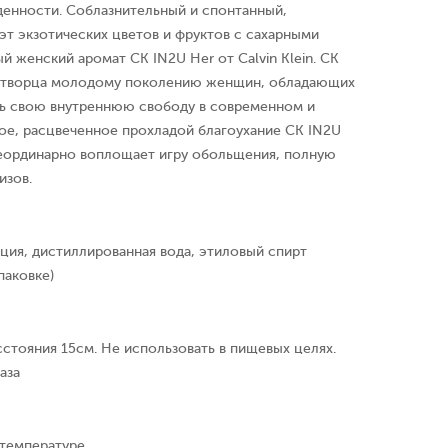
енности. Соблазнительный и спонтанный,
эт экзотических цветов и фруктов с сахарными
й женский аромат CK IN2U Her от Calvin Klein. CK
к творца молодому поколению женщин, обладающих
ь свою внутреннюю свободу в современном и
ое, расцвеченное прохладой благоухание CK IN2U
еординарно воплощает игру обольщения, полную
изов.
ция, дистиллированная вода, этиловый спирт
паковке)
сстояния 15см. Не использовать в пищевых целях.
аза
 температуре