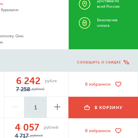
Доставка по
ть
всей России
- Курьером
Безопасная
оплата
bmoney, Qiwi,
м.
СООБЩИТЬ О СКИДКЕ
6 242
рубля
В избранное
7 258
рублей
В КОРЗИНУ
4 057
рублей
В избранное
4 717
рублей