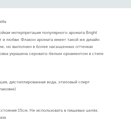
solu
ойкая интерпретация популярного аромата Bright
от и любви. Флакон аромата имеет такой же дизайн
ие, но выполнен в более насыщенных оттенках
ковка украшена серовато-белым орнаментом в стиле
ция, дистиллированная вода, этиловый спирт
паковке)
сстояния 15см. Не использовать в пищевых целях.
аза