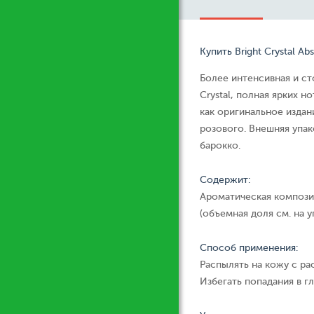
Купить Bright Crystal Ab
Более интенсивная и ст
Crystal, полная ярких н
как оригинальное издан
розового. Внешняя упа
барокко.
Содержит:
Ароматическая компози
(объемная доля см. на у
Способ применения:
Распылять на кожу с ра
Избегать попадания в гл