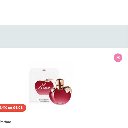
Ж
14% до 06.08
 Parfum