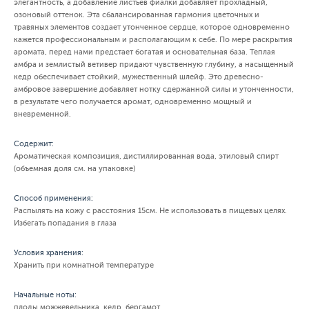
элегантность, а добавление листьев фиалки добавляет прохладный,
озоновый оттенок. Эта сбалансированная гармония цветочных и
травяных элементов создает утонченное сердце, которое одновременно
кажется профессиональным и располагающим к себе. По мере раскрытия
аромата, перед нами предстает богатая и основательная база. Теплая
амбра и землистый ветивер придают чувственную глубину, а насыщенный
кедр обеспечивает стойкий, мужественный шлейф. Это древесно-
амбровое завершение добавляет нотку сдержанной силы и утонченности,
в результате чего получается аромат, одновременно мощный и
вневременной.
Содержит:
Ароматическая композиция, дистиллированная вода, этиловый спирт
(объемная доля см. на упаковке)
Способ применения:
Распылять на кожу с расстояния 15см. Не использовать в пищевых целях.
Избегать попадания в глаза
Условия хранения:
Хранить при комнатной температуре
Начальные ноты:
плоды можжевельника, кедр, бергамот