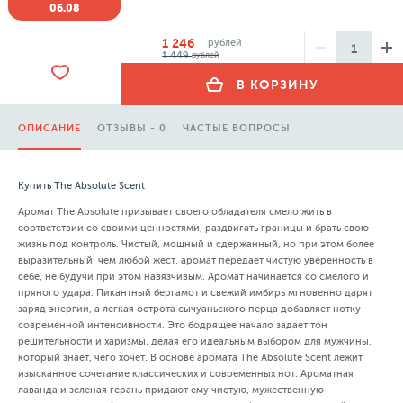
06.08
1 246
рублей
1 449
рублей
В КОРЗИНУ
ОПИСАНИЕ
ОТЗЫВЫ - 0
ЧАСТЫЕ ВОПРОСЫ
Купить The Absolute Scent
Аромат The Absolute призывает своего обладателя смело жить в
соответствии со своими ценностями, раздвигать границы и брать свою
жизнь под контроль. Чистый, мощный и сдержанный, но при этом более
выразительный, чем любой жест, аромат передает чистую уверенность в
себе, не будучи при этом навязчивым. Аромат начинается со смелого и
пряного удара. Пикантный бергамот и свежий имбирь мгновенно дарят
заряд энергии, а легкая острота сычуаньского перца добавляет нотку
современной интенсивности. Это бодрящее начало задает тон
решительности и харизмы, делая его идеальным выбором для мужчины,
который знает, чего хочет. В основе аромата The Absolute Scent лежит
изысканное сочетание классических и современных нот. Ароматная
лаванда и зеленая герань придают ему чистую, мужественную