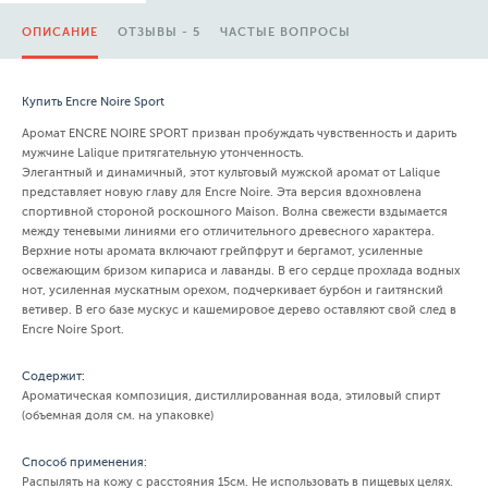
ОПИСАНИЕ
ОТЗЫВЫ - 5
ЧАСТЫЕ ВОПРОСЫ
Купить Encre Noire Sport
Аромат ENCRE NOIRE SPORT призван пробуждать чувственность и дарить
мужчине Lalique притягательную утонченность.
Элегантный и динамичный, этот культовый мужской аромат от Lalique
представляет новую главу для Encre Noire. Эта версия вдохновлена
спортивной стороной роскошного Maison. Волна свежести вздымается
между теневыми линиями его отличительного древесного характера.
Верхние ноты аромата включают грейпфрут и бергамот, усиленные
освежающим бризом кипариса и лаванды. В его сердце прохлада водных
нот, усиленная мускатным орехом, подчеркивает бурбон и гаитянский
ветивер. В его базе мускус и кашемировое дерево оставляют свой след в
Encre Noire Sport.
Содержит:
Ароматическая композиция, дистиллированная вода, этиловый спирт
(объемная доля см. на упаковке)
Способ применения:
Распылять на кожу с расстояния 15см. Не использовать в пищевых целях.