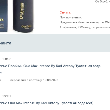
От 0 руб. 
Оплата:
При получении.
Предоплата: банковские карты, We
Альфа-клик, ЮMoney, по реквизита
ианта
120401
enue Пробник Oud Max Intense By Karl Antony Туалетная вода
мл
ии
передадим в доставку:
10.08.2026
132191
enue Oud Max Intense By Karl Antony Туалетная вода (edt)